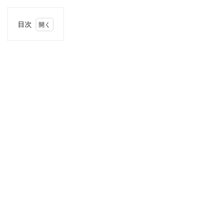
目次
1
住
所・
電話
番
号・
営業
時間
2
駐車
場情
報
3
関東
エリ
アの
駐車
場付
きコ