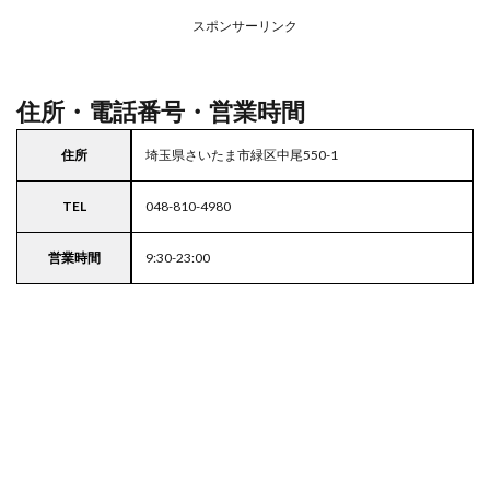
ープ
スポンサーリンク
4
東京
都
23
住所・電話番号・営業時間
区の
駐車
住所
埼玉県さいたま市緑区中尾550-1
場付
きス
ーパ
TEL
048-810-4980
ー
営業時間
9:30-23:00