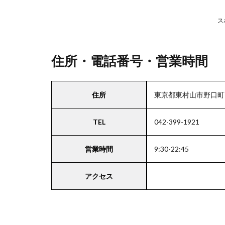
駐
車
ス
場
情
報
住所・電話番号・営業時間
3
住所
東京都東村山市野口町1
関
東
TEL
042-399-1921
エ
リ
ア
営業時間
9:30-22:45
の
駐
車
アクセス
場
付
き
コ