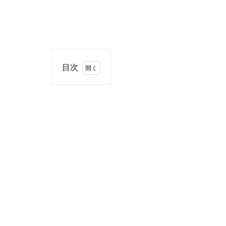
目次
1
住
所・
電話
番
号・
営業
時間
2