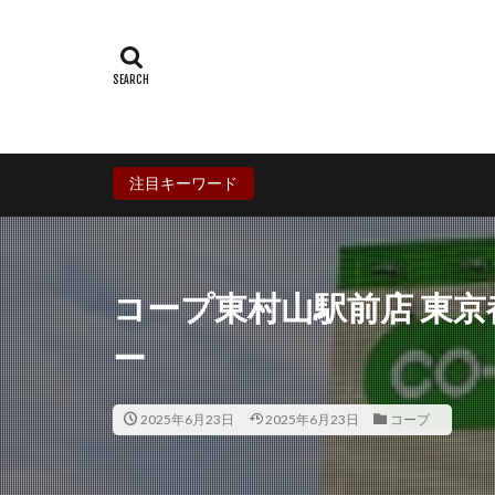
群馬県
埼玉
石川県
福井
兵庫県
奈良
香川県
愛媛
鹿児島県
沖
注目キーワード
コープ東村山駅前店 東京
ー
2025年6月23日
2025年6月23日
コープ