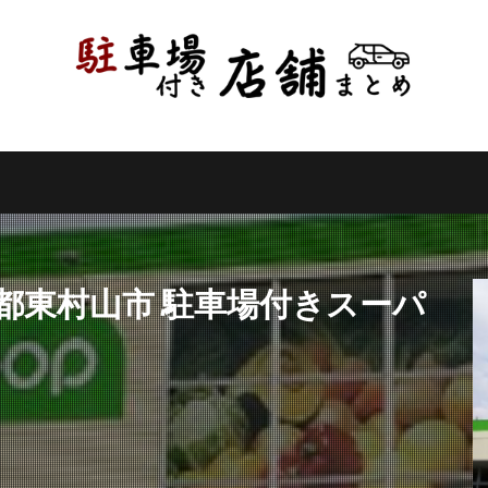
県
千葉県
東京都
神奈川県
新潟県
山梨県
長野県
県
岐阜県
静岡県
愛知県
三重県
滋賀県
京都府
県
和歌山県
鳥取県
島根県
岡山県
広島県
山口県
県
高知県
福岡県
佐賀県
長崎県
熊本県
大分県
縄県
検索
都東村山市 駐車場付きスーパ