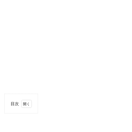
目次
1
住
所・
電話