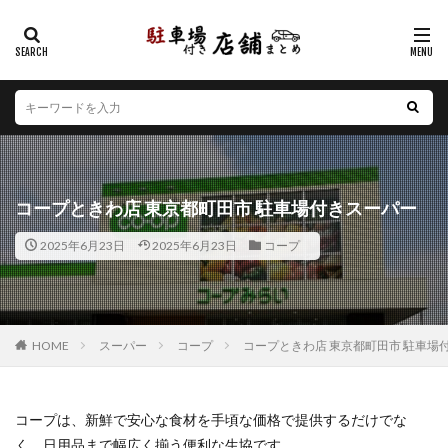
カテゴリー
エリア
北海道
青森県
岩手県
宮城県
秋田県
山形県
福島県
茨城県
栃木県
群馬県
コープときわ店 東京都町田市 駐車場付きスーパー
埼玉県
千葉県
東京都
神奈川県
新潟県
2025年6月23日
2025年6月23日
コープ
山梨県
長野県
富山県
石川県
福井県
岐阜県
静岡県
愛知県
三重県
滋賀県
京都府
大阪府
兵庫県
奈良県
和歌山県
鳥取県
島根県
岡山県
広島県
山口県
HOME
スーパー
コープ
コープときわ店 東京都町田市 駐車場
徳島県
香川県
愛媛県
高知県
福岡県
佐賀県
長崎県
熊本県
大分県
宮崎県
コープは、新鮮で安心な食材を手頃な価格で提供するだけでな
鹿児島県
沖縄県
く、日用品まで幅広く揃う便利な生協です。