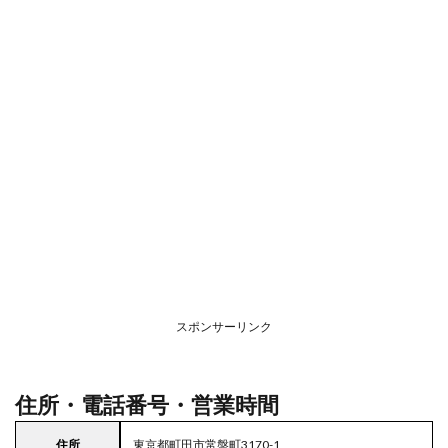
番
号・
営業
時間
2
駐車
場情
報
3
関東
エリ
アの
駐車
場付
きコ
ープ
スポンサーリンク
住所・電話番号・営業時間
住所
東京都町田市常盤町3170-1