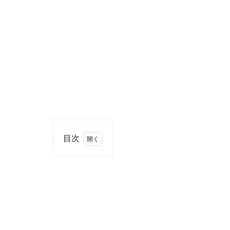
目次
1
住
所・
電話
番