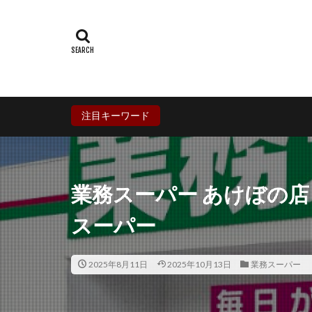
群馬県
埼玉
石川県
福井
兵庫県
奈良
香川県
愛媛
鹿児島県
沖
注目キーワード
業務スーパー あけぼの
スーパー
2025年8月11日
2025年10月13日
業務スーパー