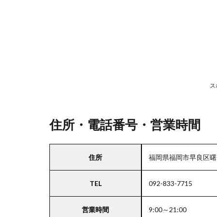
号・
営業
時間
2
駐
車
ス
場
情
報
住所・電話番号・営業時間
3
住所
福岡県福岡市早良区曙2
九
州・
TEL
092-833-7715
沖縄
エリ
アの
営業時間
9:00～21:00
駐車