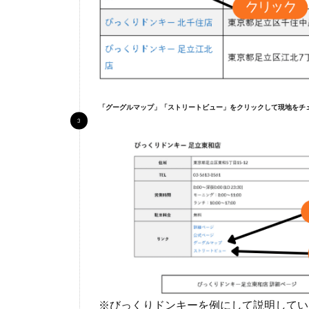
市
4.1
うる
ま石
川店
「グーグルマップ」「ストリートビュー」をクリックして現地をチ
5
沖
縄
市
5.1
コザ
店
※びっくりドンキーを例にして説明してい