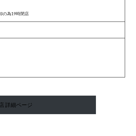
卸の為19時閉店
店 詳細ページ