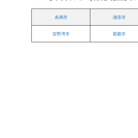
5.2
糸満市
浦添市
泡瀬
店
宜野湾市
那覇市
6
宜
野
湾
市
6.1
宜野
湾愛
知店