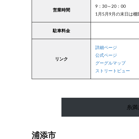
南風
9：30～20：00
原店
営業時間
1月5月9月の末日は棚
9
駐車料金
九
州・
詳細ページ
沖縄
公式ページ
エリ
リンク
グーグルマップ
アの
駐車
ストリートビュー
場付
き業
務ス
ーパ
ー
糸満
浦添市