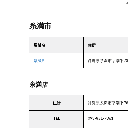
7
ス
那
覇
市
糸満市
7.1
店舗名
住所
小禄
店
糸満店
沖縄県糸満市字潮平78
8
南
糸満店
風
原
町
住所
沖縄県糸満市字潮平78
TEL
098-851-7361
8.1