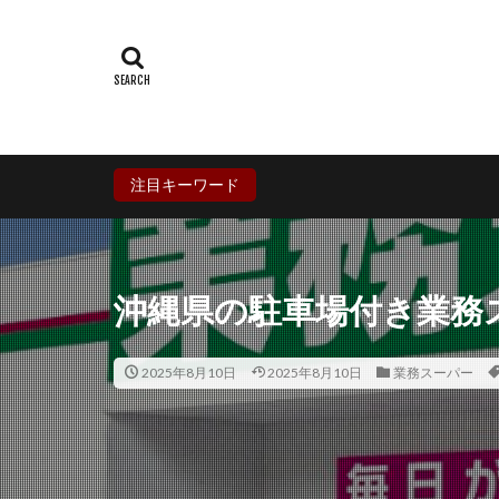
群馬県
埼玉
石川県
福井
兵庫県
奈良
香川県
愛媛
鹿児島県
沖
注目キーワード
沖縄県の駐車場付き業務
2025年8月10日
2025年8月10日
業務スーパー