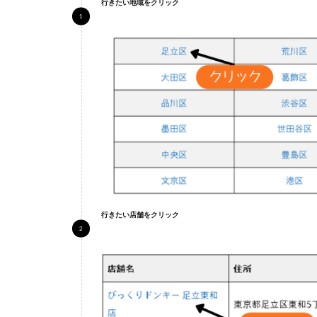
行きたい地域をクリック
糸満
店
3
浦
添
市
3.1
浦添
店
行きたい店舗をクリック
4
う
る
ま