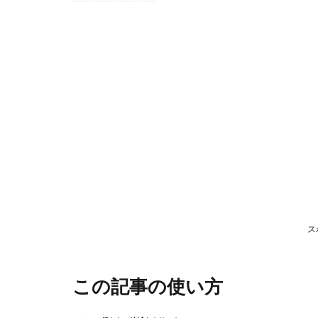
1
こ
の
記
事
の
使
い
方
2
糸
ス
満
市
この記事の使い方
2.1