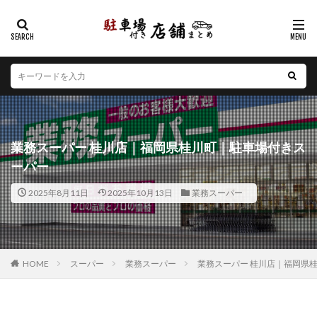
カテゴリー
エリア
北海道
青森県
岩手県
宮城県
秋田県
山形県
福島県
茨城県
栃木県
群馬県
業務スーパー 桂川店｜福岡県桂川町｜駐車場付きス
埼玉県
千葉県
東京都
神奈川県
新潟県
ーパー
山梨県
長野県
富山県
石川県
福井県
2025年8月11日
2025年10月13日
業務スーパー
岐阜県
静岡県
愛知県
三重県
滋賀県
京都府
大阪府
兵庫県
奈良県
和歌山県
鳥取県
島根県
岡山県
広島県
山口県
徳島県
香川県
愛媛県
高知県
福岡県
HOME
スーパー
業務スーパー
業務スーパー 桂川店｜福岡県
佐賀県
長崎県
熊本県
大分県
宮崎県
鹿児島県
沖縄県