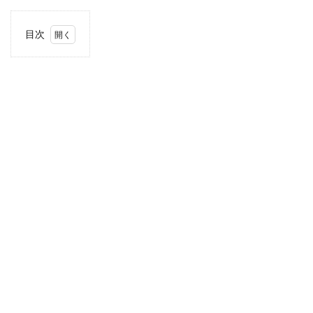
目次
1
住
所・
電話
番
号・
営業
時間
2
駐車
場情
報
3
九
州・
沖縄
エリ
アの
駐車