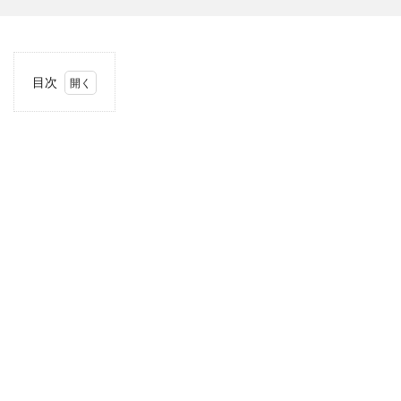
目次
1
当サ
イト
につ
いて