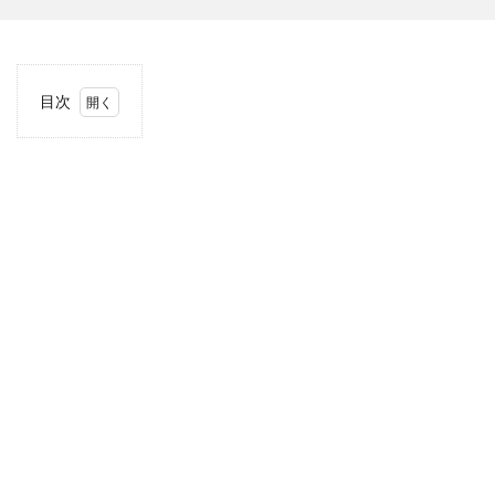
目次
1
当サ
イト
につ
いて