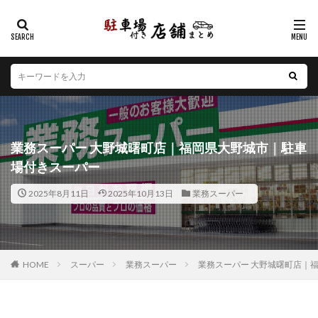
カテゴリー
エリア
北海道
青森県
岩手県
宮城県
秋田県
山形県
福島県
茨城県
栃木県
群馬県
業務スーパー 大野城曙町店｜福岡県大野城市｜駐車
埼玉県
千葉県
東京都
神奈川県
新潟県
場付きスーパー
山梨県
長野県
富山県
石川県
福井県
2025年8月11日
2025年10月13日
業務スーパー
岐阜県
静岡県
愛知県
三重県
滋賀県
京都府
大阪府
兵庫県
奈良県
和歌山県
鳥取県
島根県
岡山県
広島県
山口県
徳島県
香川県
愛媛県
高知県
福岡県
HOME
スーパー
業務スーパー
業務スーパー 大野城曙町店｜
佐賀県
長崎県
熊本県
大分県
宮崎県
鹿児島県
沖縄県