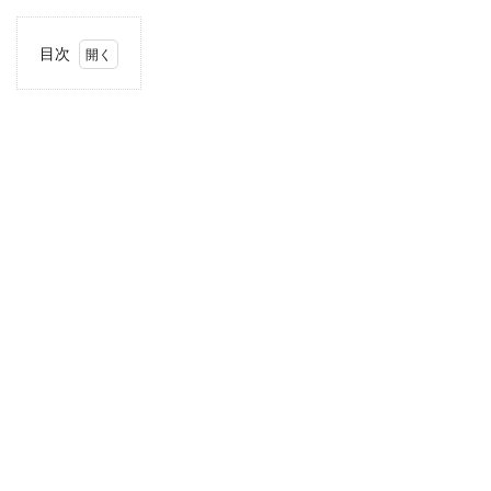
目次
1
住
所・
電話
番
号・
営業
時間
2
駐車
場情
報
3
九
州・
沖縄
エリ
アの
駐車