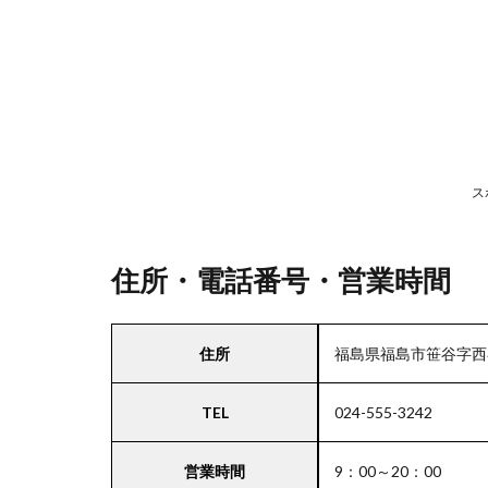
号・
営業
時間
2
駐
車
ス
場
情
報
住所・電話番号・営業時間
3
住所
福島県福島市笹谷字西谷
北海
道・
TEL
024-555-3242
東北
エリ
アの
営業時間
9：00～20：00
駐車