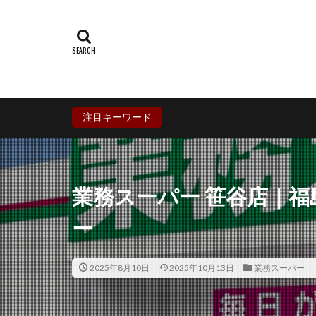
群馬県
埼玉
石川県
福井
兵庫県
奈良
香川県
愛媛
鹿児島県
沖
注目キーワード
業務スーパー 笹谷店｜
ー
2025年8月10日
2025年10月13日
業務スーパー