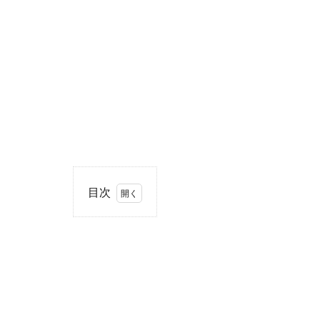
目次
1
住
所・
電話
番