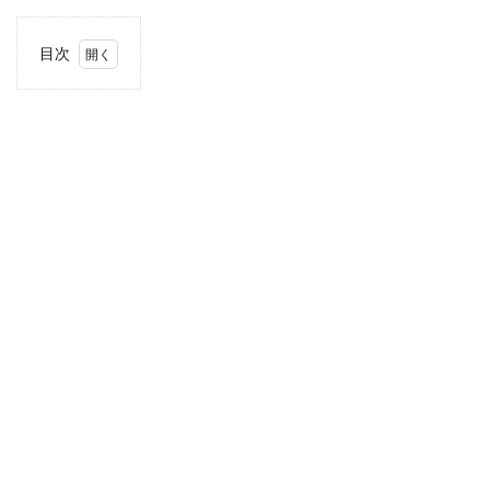
目次
1
住
所・
電話
番
号・
営業
時間
2
駐車
場情
報
3
中国
エリ
アの
駐車
場付
き業