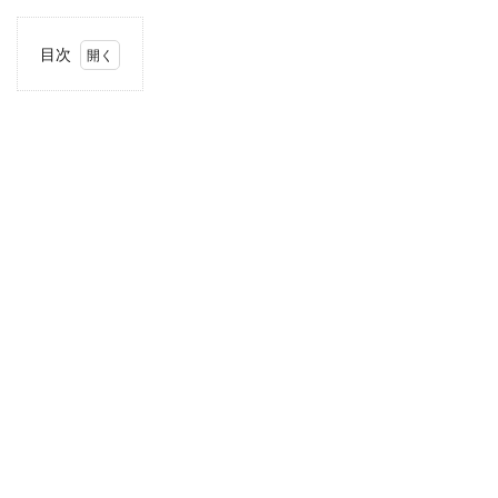
目次
1
住
所・
電話
番
号・
営業
時間
2
駐車
場情
報
3
中国
エリ
アの
駐車
場付
き業