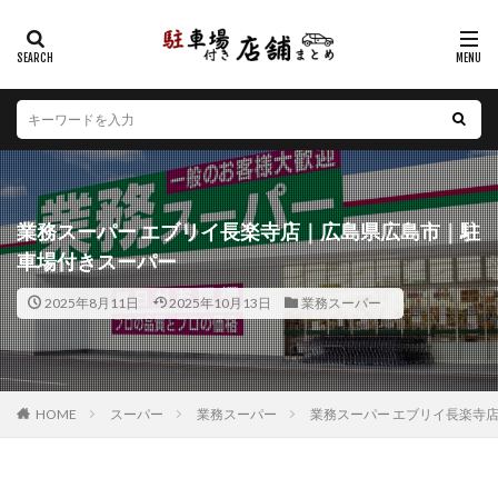
カテゴリー
エリア
北海道
青森県
岩手県
宮城県
秋田県
山形県
福島県
茨城県
栃木県
群馬県
業務スーパー エブリイ長楽寺店｜広島県広島市｜駐
埼玉県
千葉県
東京都
神奈川県
新潟県
車場付きスーパー
山梨県
長野県
富山県
石川県
福井県
2025年8月11日
2025年10月13日
業務スーパー
岐阜県
静岡県
愛知県
三重県
滋賀県
京都府
大阪府
兵庫県
奈良県
和歌山県
鳥取県
島根県
岡山県
広島県
山口県
徳島県
香川県
愛媛県
高知県
福岡県
HOME
スーパー
業務スーパー
業務スーパー エブリイ長楽寺
佐賀県
長崎県
熊本県
大分県
宮崎県
鹿児島県
沖縄県