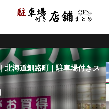
県
千葉県
東京都
神奈川県
新潟県
山梨県
長野県
県
岐阜県
静岡県
愛知県
三重県
滋賀県
京都府
県
和歌山県
鳥取県
島根県
岡山県
広島県
山口県
県
高知県
福岡県
佐賀県
長崎県
熊本県
大分県
縄県
検索
店｜北海道釧路町｜駐車場付きス