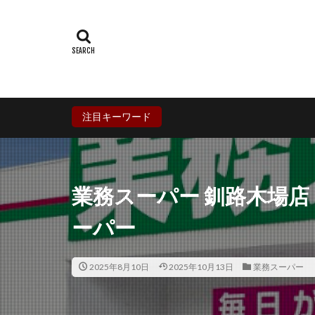
群馬県
埼玉
石川県
福井
兵庫県
奈良
香川県
愛媛
鹿児島県
沖
注目キーワード
業務スーパー 釧路木場
ーパー
2025年8月10日
2025年10月13日
業務スーパー