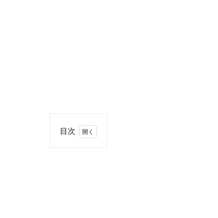
目次
1
住
所・
電話
番