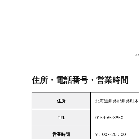
号・
営業
時間
2
駐
車
ス
場
情
報
住所・電話番号・営業時間
3
住所
北海道釧路郡釧路町木場
北海
道・
TEL
0154-65-8950
東北
エリ
アの
営業時間
9：00～20：00
駐車