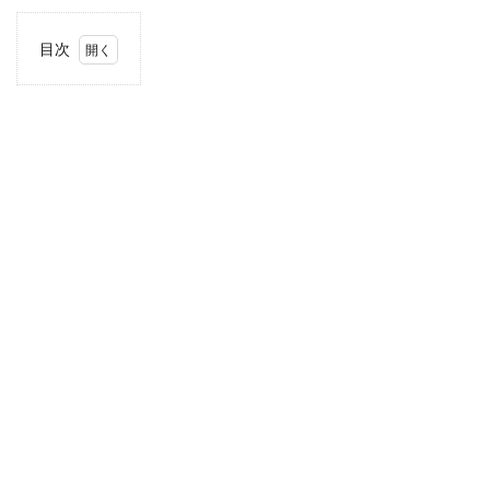
目次
1
当サ
イト
につ
いて