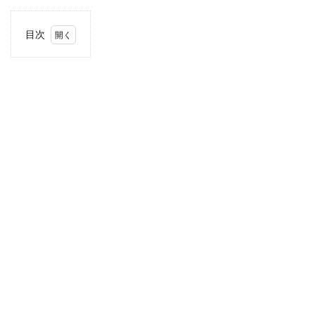
目次
1
住
所・
電話
番
号・
営業
時間
2
駐車
場情
報
3
北海
道・
東北
エリ
アの
駐車