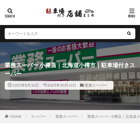
カテゴリー
エリア
北海道
青森県
岩手県
宮城県
秋田県
山形県
福島県
茨城県
栃木県
群馬県
業務スーパー 小樽店｜北海道小樽市｜駐車場付きス
埼玉県
千葉県
東京都
神奈川県
新潟県
ーパー
山梨県
長野県
富山県
石川県
福井県
2025年8月10日
2025年10月13日
業務スーパー
岐阜県
静岡県
愛知県
三重県
滋賀県
京都府
大阪府
兵庫県
奈良県
和歌山県
鳥取県
島根県
岡山県
広島県
山口県
徳島県
香川県
愛媛県
高知県
福岡県
HOME
スーパー
業務スーパー
業務スーパー 小樽店｜北海道
佐賀県
長崎県
熊本県
大分県
宮崎県
鹿児島県
沖縄県