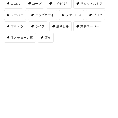
ココス
コープ
サイゼリヤ
サミットストア
スーパー
ビッグボーイ
ファミレス
ブログ
マルエツ
ライフ
成城石井
業務スーパー
牛丼チェーン店
西友