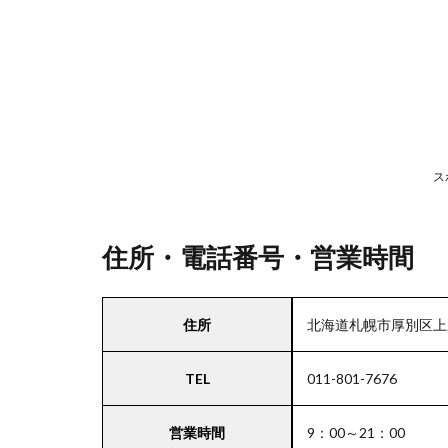
号・
営業
時間
2
駐
車
ス
場
情
報
住所・電話番号・営業時間
3
住所
北海道札幌市厚別区上野
北海
道・
TEL
011-801-7676
東北
エリ
アの
営業時間
9：00～21：00
駐車