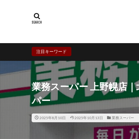
群馬県
埼玉
石川県
福井
兵庫県
奈良
香川県
愛媛
鹿児島県
沖
注目キーワード
業務スーパー 上野幌店
パー
2025年8月10日
2025年10月13日
業務スーパー