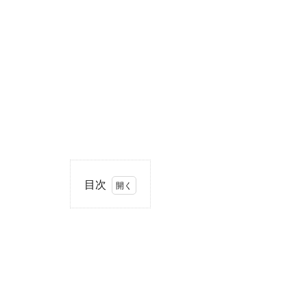
目次
1
住
所・
電話
番