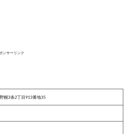
ポンサーリンク
幌3条2丁目913番地35