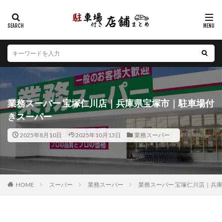
カテゴリー
エリア
北海道
青森県
岩手県
宮城県
秋田県
山形県
福島県
茨城県
栃木県
群馬県
業務スーパー 宝塚仁川店｜兵庫県宝塚市｜駐車場付
埼玉県
千葉県
東京都
神奈川県
新潟県
きスーパー
山梨県
長野県
富山県
石川県
福井県
2025年8月10日
2025年10月13日
業務スーパー
岐阜県
静岡県
愛知県
三重県
滋賀県
京都府
大阪府
兵庫県
奈良県
和歌山県
鳥取県
島根県
岡山県
広島県
山口県
徳島県
香川県
愛媛県
高知県
福岡県
HOME
スーパー
業務スーパー
業務スーパー 宝塚仁川店｜兵
佐賀県
長崎県
熊本県
大分県
宮崎県
鹿児島県
沖縄県