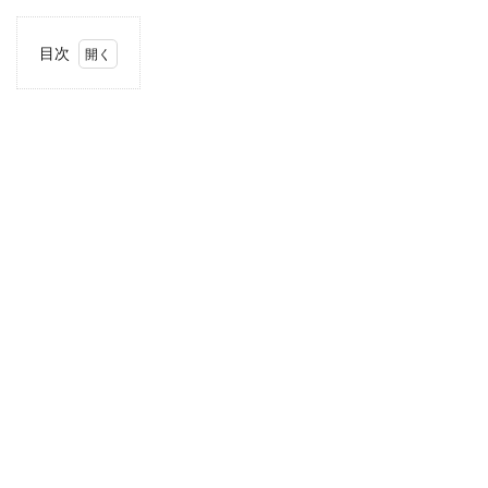
目次
1
住
所・
電話
番
号・
営業
時間
2
駐車
場情
報
3
近畿
エリ
アの
駐車
場付
き業