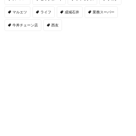
マルエツ
ライフ
成城石井
業務スーパー
牛丼チェーン店
西友