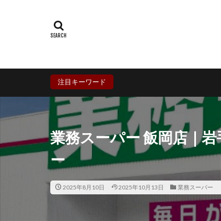
群馬県
埼玉
石川県
福井
兵庫県
奈良
香川県
愛媛
鹿児島県
沖
注目キーワード
業務スーパー 飯岡店｜
ー
2025年8月10日
2025年10月13日
業務スーパー