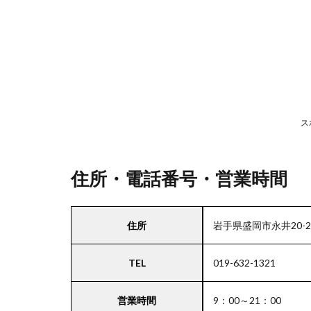
号・
営業
時間
2
駐
車
ス
場
情
報
住所・電話番号・営業時間
3
住所
岩手県盛岡市永井20-2
北海
道・
TEL
019-632-1321
東北
エリ
アの
営業時間
9：00～21：00
駐車