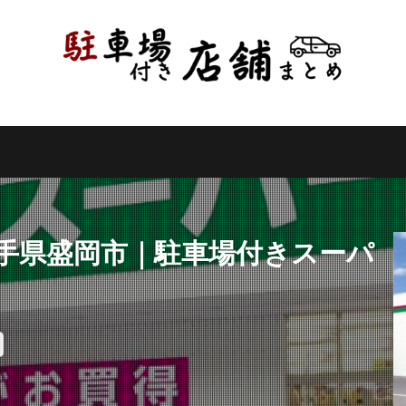
県
千葉県
東京都
神奈川県
新潟県
山梨県
長野県
県
岐阜県
静岡県
愛知県
三重県
滋賀県
京都府
県
和歌山県
鳥取県
島根県
岡山県
広島県
山口県
県
高知県
福岡県
佐賀県
長崎県
熊本県
大分県
縄県
検索
岩手県盛岡市｜駐車場付きスーパ