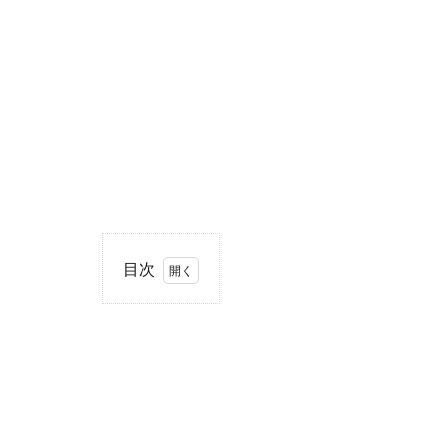
目次
1
住
所・
電話
番