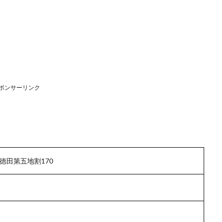
ポンサーリンク
徳田第五地割170