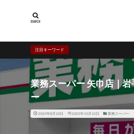
群馬県
埼玉
石川県
福井
兵庫県
奈良
香川県
愛媛
鹿児島県
沖
注目キーワード
業務スーパー 矢巾店｜
ー
2025年8月10日
2025年10月13日
業務スーパー