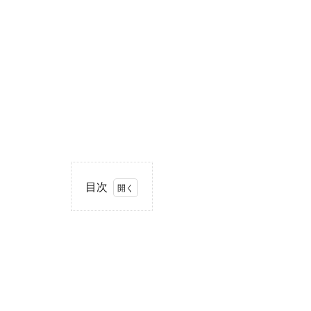
目次
1
住
所・
電話
番