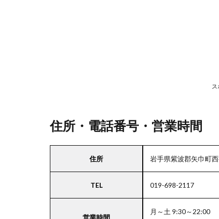
号・
営業
時間
2
駐
車
ス
場
情
報
住所・電話番号・営業時間
3
住所
岩手県紫波郡矢巾町西
北海
道・
TEL
019-698-2117
東北
エリ
アの
月～土 9:30～22:00
駐車
営業時間