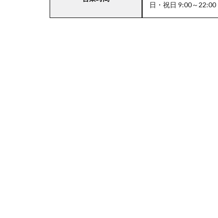
日・祝日 9:00～22:00
場付
き業
務ス
ーパ
ー