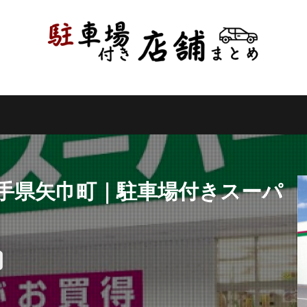
県
千葉県
東京都
神奈川県
新潟県
山梨県
長野県
県
岐阜県
静岡県
愛知県
三重県
滋賀県
京都府
県
和歌山県
鳥取県
島根県
岡山県
広島県
山口県
県
高知県
福岡県
佐賀県
長崎県
熊本県
大分県
縄県
検索
岩手県矢巾町｜駐車場付きスーパ