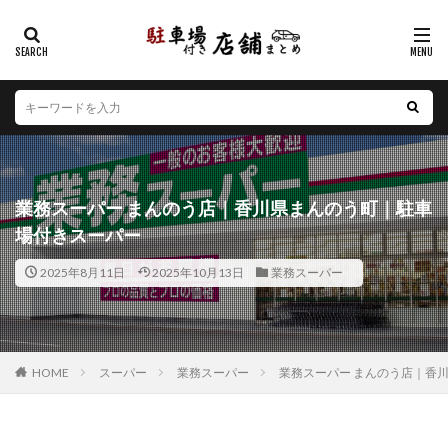
カテゴリー
エリア
北海道
青森県
岩手県
宮城県
秋田県
山形県
福島県
茨城県
栃木県
群馬県
業務スーパー まんのう店｜香川県まんのう町｜駐車
埼玉県
千葉県
東京都
神奈川県
新潟県
場付きスーパー
山梨県
長野県
富山県
石川県
福井県
2025年8月11日
2025年10月13日
業務スーパー
岐阜県
静岡県
愛知県
三重県
滋賀県
京都府
大阪府
兵庫県
奈良県
和歌山県
鳥取県
島根県
岡山県
広島県
山口県
徳島県
香川県
愛媛県
高知県
福岡県
HOME
スーパー
業務スーパー
業務スーパー まんのう店｜香
佐賀県
長崎県
熊本県
大分県
宮崎県
鹿児島県
沖縄県