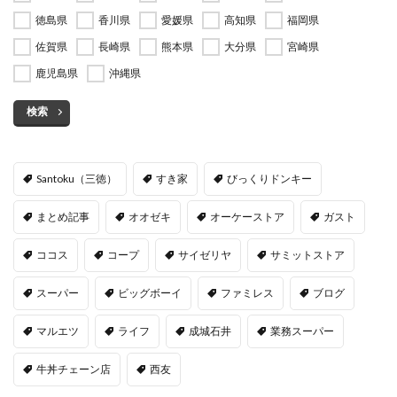
徳島県
香川県
愛媛県
高知県
福岡県
佐賀県
長崎県
熊本県
大分県
宮崎県
鹿児島県
沖縄県
検索
Santoku（三徳）
すき家
びっくりドンキー
まとめ記事
オオゼキ
オーケーストア
ガスト
ココス
コープ
サイゼリヤ
サミットストア
スーパー
ビッグボーイ
ファミレス
ブログ
マルエツ
ライフ
成城石井
業務スーパー
牛丼チェーン店
西友