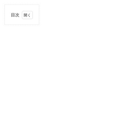
目次
1
住
所・
電話
番
号・
営業
時間
2
駐車
場情
報
3
四国
エリ
アの
駐車
場付
き業