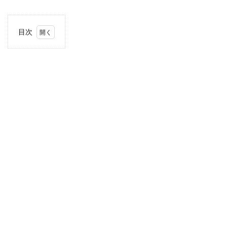
目次
1
当サ
イト
につ
いて