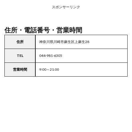
アの
スポンサーリンク
駐車
場付
き業
務ス
住所・電話番号・営業時間
ーパ
ー
住所
神奈川県川崎市麻生区上麻生28
5
東京
TEL
044-981-6305
都
23
区の
営業時間
9:00～21:00
駐車
場付
きス
ーパ
ー