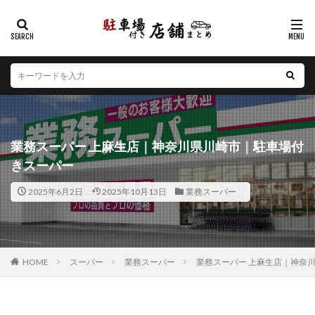
カテゴリー
エリア
北海道
青森県
岩手県
宮城県
秋田県
山形県
福島県
茨城県
栃木県
群馬県
業務スーパー 上麻生店｜神奈川県川崎市｜駐車場付
埼玉県
千葉県
東京都
神奈川県
新潟県
きスーパー
山梨県
長野県
富山県
石川県
福井県
2025年6月2日
2025年10月13日
業務スーパー
岐阜県
静岡県
愛知県
三重県
滋賀県
京都府
大阪府
兵庫県
奈良県
和歌山県
鳥取県
島根県
岡山県
広島県
山口県
徳島県
香川県
愛媛県
高知県
福岡県
HOME
スーパー
業務スーパー
業務スーパー 上麻生店｜神奈
佐賀県
長崎県
熊本県
大分県
宮崎県
鹿児島県
沖縄県