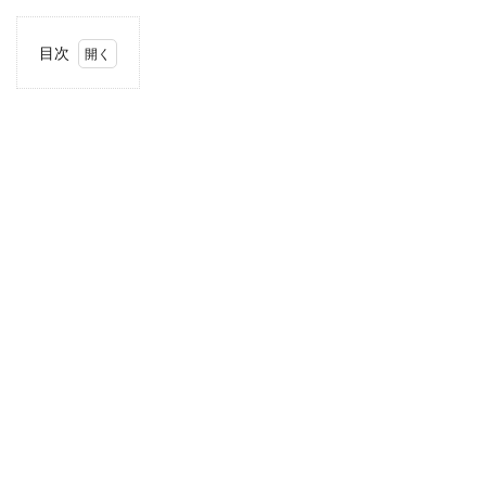
目次
1
住
所・
電話
番
号・
営業
時間
2
駐車
場情
報
3
お支
払い
方法
4
関東
エリ