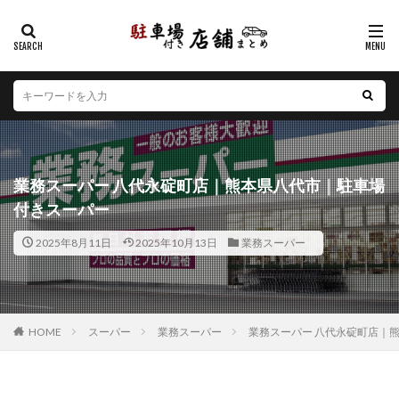
カテゴリー
エリア
北海道
青森県
岩手県
宮城県
秋田県
山形県
福島県
茨城県
栃木県
群馬県
業務スーパー 八代永碇町店｜熊本県八代市｜駐車場
埼玉県
千葉県
東京都
神奈川県
新潟県
付きスーパー
山梨県
長野県
富山県
石川県
福井県
2025年8月11日
2025年10月13日
業務スーパー
岐阜県
静岡県
愛知県
三重県
滋賀県
京都府
大阪府
兵庫県
奈良県
和歌山県
鳥取県
島根県
岡山県
広島県
山口県
徳島県
香川県
愛媛県
高知県
福岡県
HOME
スーパー
業務スーパー
業務スーパー 八代永碇町店｜
佐賀県
長崎県
熊本県
大分県
宮崎県
鹿児島県
沖縄県