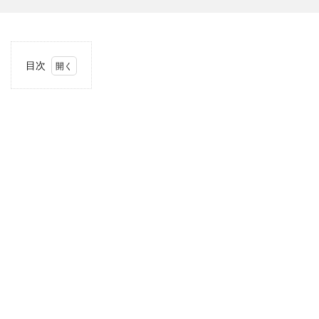
目次
1
当サ
イト
につ
いて