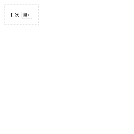
目次
1
住
所・
電話
番
号・
営業
時間
2
駐車
場情
報
3
九
州・
沖縄
エリ
アの
駐車