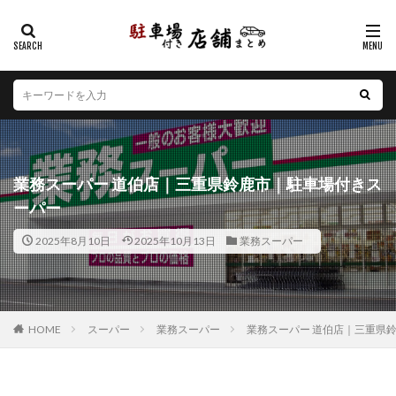
カテゴリー
エリア
北海道
青森県
岩手県
宮城県
秋田県
山形県
福島県
茨城県
栃木県
群馬県
業務スーパー 道伯店｜三重県鈴鹿市｜駐車場付きス
埼玉県
千葉県
東京都
神奈川県
新潟県
ーパー
山梨県
長野県
富山県
石川県
福井県
2025年8月10日
2025年10月13日
業務スーパー
岐阜県
静岡県
愛知県
三重県
滋賀県
京都府
大阪府
兵庫県
奈良県
和歌山県
鳥取県
島根県
岡山県
広島県
山口県
徳島県
香川県
愛媛県
高知県
福岡県
HOME
スーパー
業務スーパー
業務スーパー 道伯店｜三重県
佐賀県
長崎県
熊本県
大分県
宮崎県
鹿児島県
沖縄県