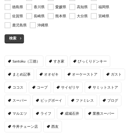
徳島県
香川県
愛媛県
高知県
福岡県
佐賀県
長崎県
熊本県
大分県
宮崎県
鹿児島県
沖縄県
検索
Santoku（三徳）
すき家
びっくりドンキー
まとめ記事
オオゼキ
オーケーストア
ガスト
ココス
コープ
サイゼリヤ
サミットストア
スーパー
ビッグボーイ
ファミレス
ブログ
マルエツ
ライフ
成城石井
業務スーパー
牛丼チェーン店
西友