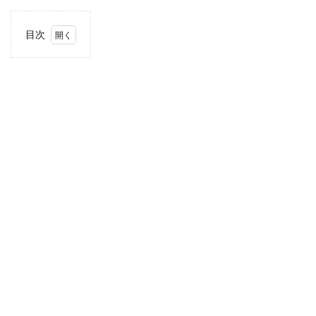
目次
1
住
所・
電話
番
号・
営業
時間
2
駐車
場情
報
3
東海
エリ
アの
駐車
場付
き業