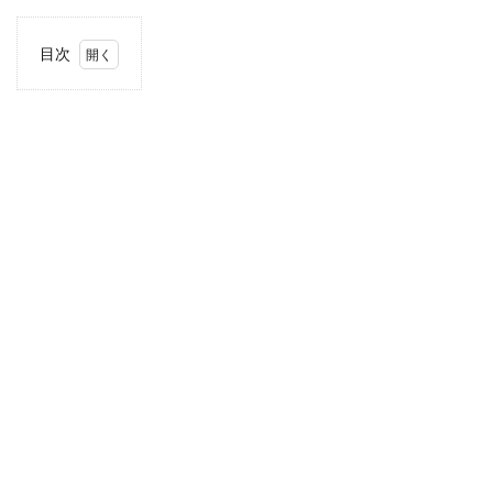
目次
1
住
所・
電話
番
号・
営業
時間
2
駐車
場情
報
3
九
州・
沖縄
エリ
アの
駐車