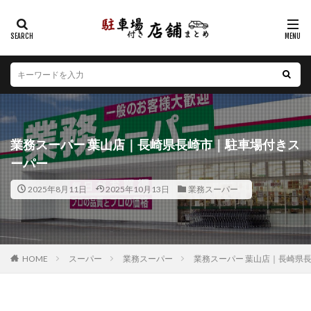
カテゴリー
エリア
北海道
青森県
岩手県
宮城県
秋田県
山形県
福島県
茨城県
栃木県
群馬県
業務スーパー 葉山店｜長崎県長崎市｜駐車場付きス
埼玉県
千葉県
東京都
神奈川県
新潟県
ーパー
山梨県
長野県
富山県
石川県
福井県
2025年8月11日
2025年10月13日
業務スーパー
岐阜県
静岡県
愛知県
三重県
滋賀県
京都府
大阪府
兵庫県
奈良県
和歌山県
鳥取県
島根県
岡山県
広島県
山口県
徳島県
香川県
愛媛県
高知県
福岡県
HOME
スーパー
業務スーパー
業務スーパー 葉山店｜長崎県
佐賀県
長崎県
熊本県
大分県
宮崎県
鹿児島県
沖縄県