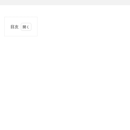
目次
1
当サ
イト
につ
いて