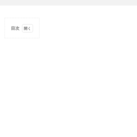
目次
1
当サ
イト
につ
いて