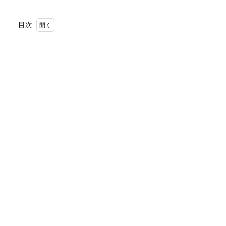
目次
1
住
所・
電話
番
号・
営業
時間
2
駐車
場情
報
3
九
州・
沖縄
エリ
アの
駐車