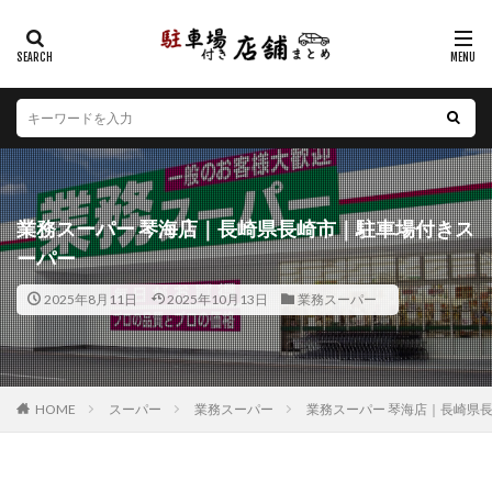
カテゴリー
エリア
北海道
青森県
岩手県
宮城県
秋田県
山形県
福島県
茨城県
栃木県
群馬県
業務スーパー 琴海店｜長崎県長崎市｜駐車場付きス
埼玉県
千葉県
東京都
神奈川県
新潟県
ーパー
山梨県
長野県
富山県
石川県
福井県
2025年8月11日
2025年10月13日
業務スーパー
岐阜県
静岡県
愛知県
三重県
滋賀県
京都府
大阪府
兵庫県
奈良県
和歌山県
鳥取県
島根県
岡山県
広島県
山口県
徳島県
香川県
愛媛県
高知県
福岡県
HOME
スーパー
業務スーパー
業務スーパー 琴海店｜長崎県
佐賀県
長崎県
熊本県
大分県
宮崎県
鹿児島県
沖縄県