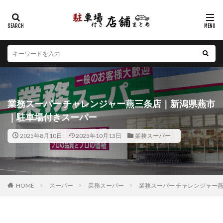
カテゴリー
エリア
北海道
青森県
岩手県
宮城県
秋田県
山形県
福島県
茨城県
栃木県
群馬県
業務スーパー チャレンジャー燕三条店｜新潟県燕市
埼玉県
千葉県
東京都
神奈川県
新潟県
｜駐車場付きスーパー
山梨県
長野県
富山県
石川県
福井県
2025年8月10日
2025年10月13日
業務スーパー
岐阜県
静岡県
愛知県
三重県
滋賀県
京都府
大阪府
兵庫県
奈良県
和歌山県
鳥取県
島根県
岡山県
広島県
山口県
徳島県
香川県
愛媛県
高知県
福岡県
HOME
スーパー
業務スーパー
業務スーパー チャレンジャー
佐賀県
長崎県
熊本県
大分県
宮崎県
鹿児島県
沖縄県