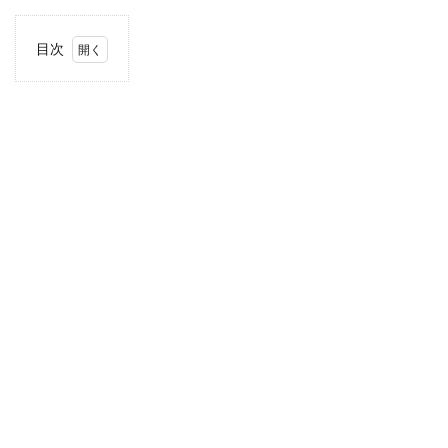
目次
1
住
所・
電話
番
号・
営業
時間
2
駐車
場情
報
3
甲信
越エ
リア
の駐
車場
付き