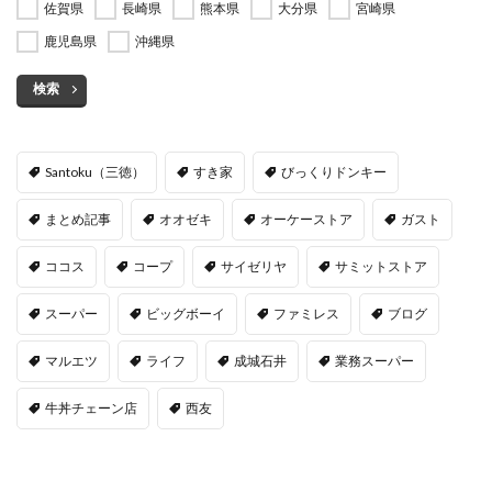
佐賀県
長崎県
熊本県
大分県
宮崎県
鹿児島県
沖縄県
検索
Santoku（三徳）
すき家
びっくりドンキー
まとめ記事
オオゼキ
オーケーストア
ガスト
ココス
コープ
サイゼリヤ
サミットストア
スーパー
ビッグボーイ
ファミレス
ブログ
マルエツ
ライフ
成城石井
業務スーパー
牛丼チェーン店
西友