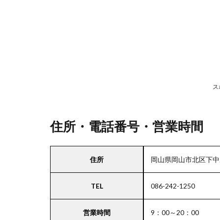
号・
営業
時間
2
駐
車
ス
場
情
報
住所・電話番号・営業時間
3
住所
岡山県岡山市北区下中野
中
国
TEL
086-242-1250
エ
リ
ア
営業時間
9：00～20：00
の