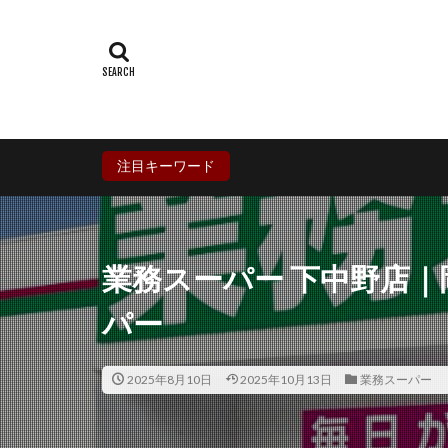
群馬県
埼玉
石川県
福井
兵庫県
奈良
香川県
愛媛
鹿児島県
沖
注目キーワード
業務スーパー 下中野店
パー
2025年8月10日
2025年10月13日
業務スーパー