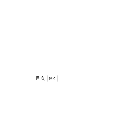
目次
1
住
所・
電話
番