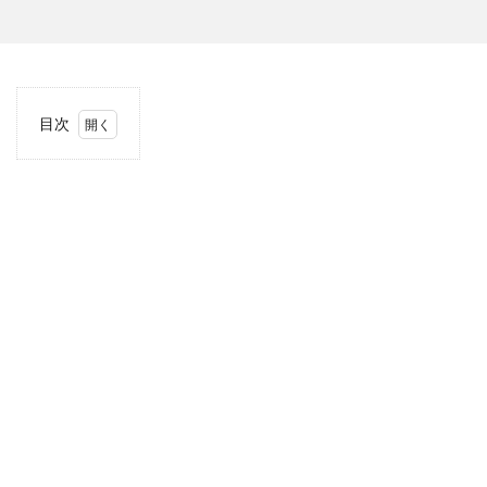
目次
1
当サ
イト
につ
いて