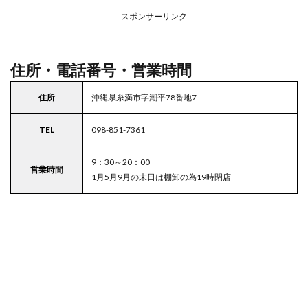
場付
き業
スポンサーリンク
務ス
ーパ
ー
住所・電話番号・営業時間
住所
沖縄県糸満市字潮平78番地7
TEL
098-851-7361
9：30～20：00
営業時間
1月5月9月の末日は棚卸の為19時閉店