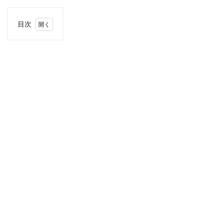
目次
1
住
所・
電話
番
号・
営業
時間
2
駐車
場情
報
3
九
州・
沖縄
エリ
アの
駐車