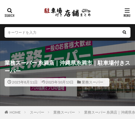
カテゴリー
エリア
北海道
青森県
岩手県
宮城県
秋田県
山形県
福島県
茨城県
栃木県
群馬県
業務スーパー 糸満店｜沖縄県糸満市｜駐車場付きス
埼玉県
千葉県
東京都
神奈川県
新潟県
ーパー
山梨県
長野県
富山県
石川県
福井県
2025年8月11日
2025年10月13日
業務スーパー
岐阜県
静岡県
愛知県
三重県
滋賀県
京都府
大阪府
兵庫県
奈良県
和歌山県
鳥取県
島根県
岡山県
広島県
山口県
徳島県
香川県
愛媛県
高知県
福岡県
HOME
スーパー
業務スーパー
業務スーパー 糸満店｜沖縄県
佐賀県
長崎県
熊本県
大分県
宮崎県
鹿児島県
沖縄県