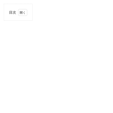
目次
1
住
所・
電話
番
号・
営業
時間
2
駐車
場情
報
3
東海
エリ
アの
駐車
場付
き業