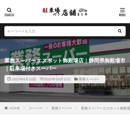
カテゴリー
エリア
北海道
青森県
岩手県
宮城県
秋田県
山形県
福島県
茨城県
栃木県
群馬県
業務スーパー エスポット御殿場店｜静岡県御殿場市
埼玉県
千葉県
東京都
神奈川県
新潟県
｜駐車場付きスーパー
山梨県
長野県
富山県
石川県
福井県
2025年8月10日
2025年10月13日
業務スーパー
岐阜県
静岡県
愛知県
三重県
滋賀県
京都府
大阪府
兵庫県
奈良県
和歌山県
鳥取県
島根県
岡山県
広島県
山口県
徳島県
香川県
愛媛県
高知県
福岡県
HOME
スーパー
業務スーパー
業務スーパー エスポット御殿
佐賀県
長崎県
熊本県
大分県
宮崎県
鹿児島県
沖縄県