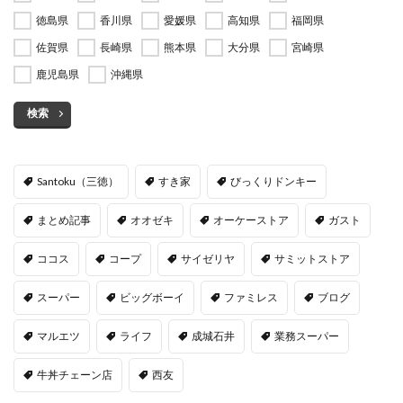
徳島県
香川県
愛媛県
高知県
福岡県
佐賀県
長崎県
熊本県
大分県
宮崎県
鹿児島県
沖縄県
検索
Santoku（三徳）
すき家
びっくりドンキー
まとめ記事
オオゼキ
オーケーストア
ガスト
ココス
コープ
サイゼリヤ
サミットストア
スーパー
ビッグボーイ
ファミレス
ブログ
マルエツ
ライフ
成城石井
業務スーパー
牛丼チェーン店
西友