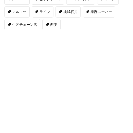
マルエツ
ライフ
成城石井
業務スーパー
牛丼チェーン店
西友