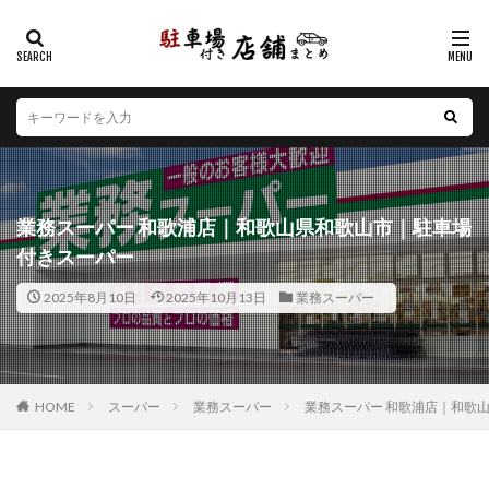
カテゴリー
エリア
北海道
青森県
岩手県
宮城県
秋田県
山形県
福島県
茨城県
栃木県
群馬県
業務スーパー 和歌浦店｜和歌山県和歌山市｜駐車場
埼玉県
千葉県
東京都
神奈川県
新潟県
付きスーパー
山梨県
長野県
富山県
石川県
福井県
2025年8月10日
2025年10月13日
業務スーパー
岐阜県
静岡県
愛知県
三重県
滋賀県
京都府
大阪府
兵庫県
奈良県
和歌山県
鳥取県
島根県
岡山県
広島県
山口県
徳島県
香川県
愛媛県
高知県
福岡県
HOME
スーパー
業務スーパー
業務スーパー 和歌浦店｜和歌
佐賀県
長崎県
熊本県
大分県
宮崎県
鹿児島県
沖縄県