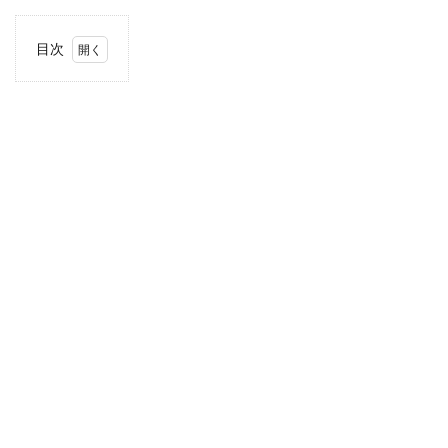
目次
1
住
所・
電話
番
号・
営業
時間
2
駐車
場情
報
3
近畿
エリ
アの
駐車
場付
き業