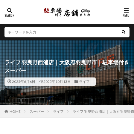
カテゴリー
エリア
北海道
青森県
岩手県
宮城県
秋田県
山形県
福島県
茨城県
栃木県
群馬県
ライフ 羽曳野西浦店｜大阪府羽曳野市｜駐車場付き
埼玉県
千葉県
東京都
神奈川県
新潟県
スーパー
山梨県
長野県
富山県
石川県
福井県
2025年6月6日
2025年10月13日
ライフ
岐阜県
静岡県
愛知県
三重県
滋賀県
京都府
大阪府
兵庫県
奈良県
和歌山県
鳥取県
島根県
岡山県
広島県
山口県
徳島県
香川県
愛媛県
高知県
福岡県
HOME
スーパー
ライフ
ライフ 羽曳野西浦店｜大阪府羽曳野
佐賀県
長崎県
熊本県
大分県
宮崎県
鹿児島県
沖縄県