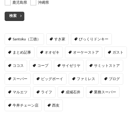
鹿児島県
沖縄県
検索
Santoku（三徳）
すき家
びっくりドンキー
まとめ記事
オオゼキ
オーケーストア
ガスト
ココス
コープ
サイゼリヤ
サミットストア
スーパー
ビッグボーイ
ファミレス
ブログ
マルエツ
ライフ
成城石井
業務スーパー
牛丼チェーン店
西友