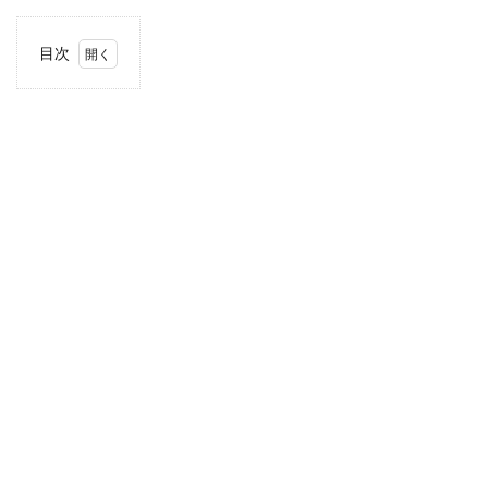
目次
1
住
所・
電話
番
号・
営業
時間
2
駐車
場情
報
3
お支
払い
方法
4
近畿
エリ