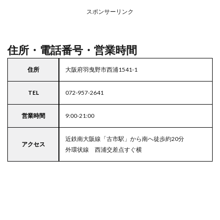
アの
スポンサーリンク
駐車
場付
きラ
イフ
住所・電話番号・営業時間
住所
大阪府羽曳野市西浦1541-1
TEL
072-957-2641
営業時間
9:00-21:00
近鉄南大阪線「古市駅」から南へ徒歩約20分
アクセス
外環状線 西浦交差点すぐ横