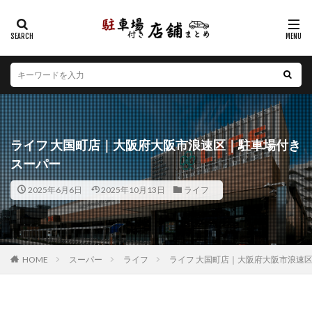
カテゴリー
エリア
北海道
青森県
岩手県
宮城県
秋田県
山形県
福島県
茨城県
栃木県
群馬県
ライフ 大国町店｜大阪府大阪市浪速区｜駐車場付き
埼玉県
千葉県
東京都
神奈川県
新潟県
スーパー
山梨県
長野県
富山県
石川県
福井県
2025年6月6日
2025年10月13日
ライフ
岐阜県
静岡県
愛知県
三重県
滋賀県
京都府
大阪府
兵庫県
奈良県
和歌山県
鳥取県
島根県
岡山県
広島県
山口県
徳島県
香川県
愛媛県
高知県
福岡県
HOME
スーパー
ライフ
ライフ 大国町店｜大阪府大阪市浪速
佐賀県
長崎県
熊本県
大分県
宮崎県
鹿児島県
沖縄県