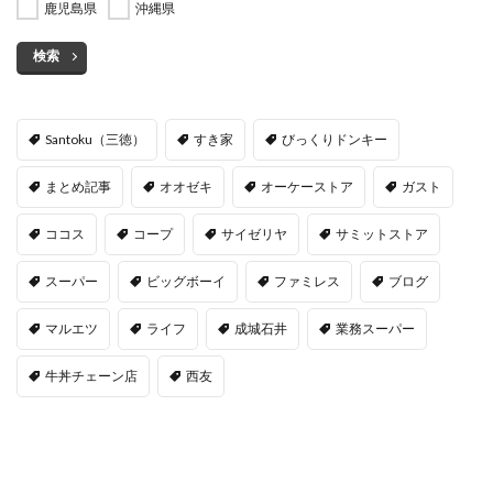
鹿児島県
沖縄県
検索
Santoku（三徳）
すき家
びっくりドンキー
まとめ記事
オオゼキ
オーケーストア
ガスト
ココス
コープ
サイゼリヤ
サミットストア
スーパー
ビッグボーイ
ファミレス
ブログ
マルエツ
ライフ
成城石井
業務スーパー
牛丼チェーン店
西友