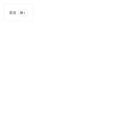
目次
1
住
所・
電話
番
号・
営業
時間
2
駐車
場情
報
3
お支
払い
方法
4
近畿
エリ