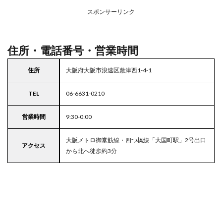
アの
スポンサーリンク
駐車
場付
きラ
イフ
住所・電話番号・営業時間
住所
大阪府大阪市浪速区敷津西1-4-1
TEL
06-6631-0210
営業時間
9:30-0:00
大阪メトロ御堂筋線・四つ橋線「大国町駅」2号出口
アクセス
から北へ徒歩約3分