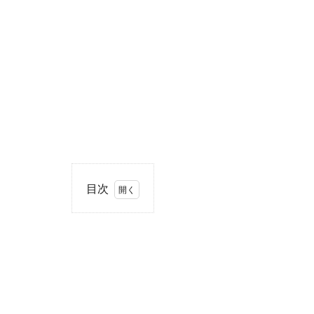
目次
1
住
所・
電話
番