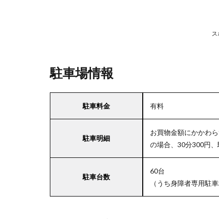
ス
駐車場情報
駐車料金
有料
お買物金額にかかわら
駐車明細
の場合、30分300円、
60台
駐車台数
（うち身障者専用駐車