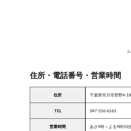
号・
営業
時間
2
駐
車
ス
場
情
報
住所・電話番号・営業時間
3
住所
千葉県市川市菅野4-18-
お
支
TEL
047-326-6163
払
い
方
営業時間
あさ9時～よる9時50
法