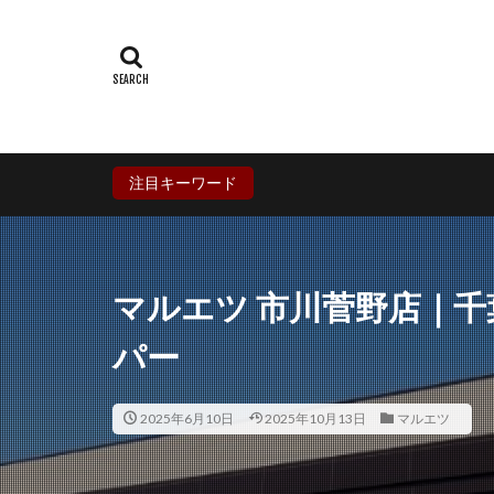
群馬県
埼玉
石川県
福井
兵庫県
奈良
香川県
愛媛
鹿児島県
沖
注目キーワード
マルエツ 市川菅野店｜
パー
2025年6月10日
2025年10月13日
マルエツ