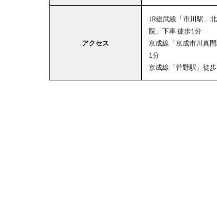
JR総武線「市川駅」
院」下車 徒歩1分
4
アクセス
京成線「京成市川真間
関
1分
東
エ
京成線「菅野駅」徒歩
リ
ア
の
駐
車
場
付
き
マ
ル
エ
ツ