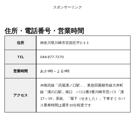
アの
スポンサーリンク
駐車
場付
きマ
ルエ
住所・電話番号・営業時間
ツ
5
住所
神奈川県川崎市宮前区平2-1-1
東京
都
TEL
044-877-7270
23
区の
駐車
営業時間
あさ9時～よる9時
場付
きス
JR南武線「武蔵溝ノ口駅」、東急田園都市線大井町
ーパ
ー
線「溝の口駅」南口 バス2番3番川崎市営バス「溝
アクセス
17～19」系統、「堰下（せきした）」下車すぐ ※バ
ス乗車時間は通常10分程度です