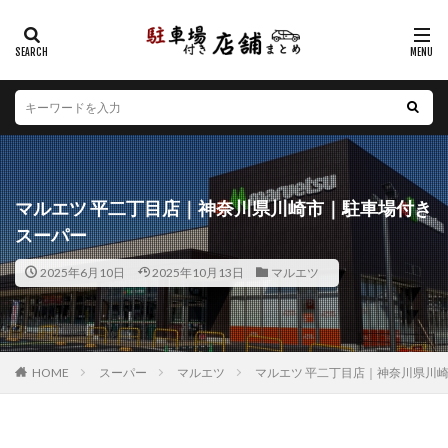
カテゴリー
エリア
北海道
青森県
岩手県
宮城県
秋田県
山形県
福島県
茨城県
栃木県
群馬県
マルエツ 平二丁目店｜神奈川県川崎市｜駐車場付き
埼玉県
千葉県
東京都
神奈川県
新潟県
スーパー
山梨県
長野県
富山県
石川県
福井県
2025年6月10日
2025年10月13日
マルエツ
岐阜県
静岡県
愛知県
三重県
滋賀県
京都府
大阪府
兵庫県
奈良県
和歌山県
鳥取県
島根県
岡山県
広島県
山口県
徳島県
香川県
愛媛県
高知県
福岡県
HOME
スーパー
マルエツ
マルエツ 平二丁目店｜神奈川県川
佐賀県
長崎県
熊本県
大分県
宮崎県
鹿児島県
沖縄県