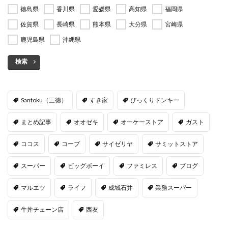
徳島県
香川県
愛媛県
高知県
福岡県
佐賀県
長崎県
熊本県
大分県
宮崎県
鹿児島県
沖縄県
検索
Santoku（三徳）
すき家
びっくりドンキー
まとめ記事
オオゼキ
オーケーストア
ガスト
ココス
コープ
サイゼリヤ
サミットストア
スーパー
ビッグボーイ
ファミレス
ブログ
マルエツ
ライフ
成城石井
業務スーパー
牛丼チェーン店
西友