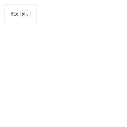
目次
1
住
所・
電話
番
号・
営業
時間
2
駐車
場情
報
3
お支
払い
方法
4
関東
エリ