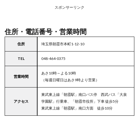
アの
スポンサーリンク
駐車
場付
きマ
ルエ
住所・電話番号・営業時間
ツ
5
住所
埼玉県朝霞市本町1-12-10
東京
都
TEL
048-464-0375
23
区の
駐車
あさ10時～よる10時
営業時間
場付
（毎週日曜日はあさ9時より営業）
きス
ーパ
ー
東武東上線「朝霞駅」南口バス停 西武バス「大泉
アクセス
学園駅」行乗車、「朝霞市役所」下車 徒歩5分
東武東上線「朝霞駅」南口方面 徒歩10分