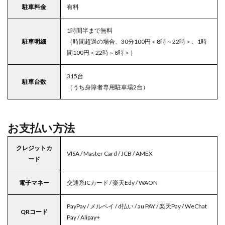
駐車料金
有料
1時間半まで無料
駐車明細
（時間超過の場合、30分100円＜8時～22時＞、1時
間100円＜22時～8時＞）
315台
駐車台数
（うち身障者専用駐車場2台）
お支払い方法
クレジットカ
VISA / Master Card / JCB / AMEX
ード
電子マネー
交通系ICカード / 楽天Edy / WAON
PayPay / メルペイ / d払い / au PAY / 楽天Pay / WeChat
QRコード
Pay / Alipay+