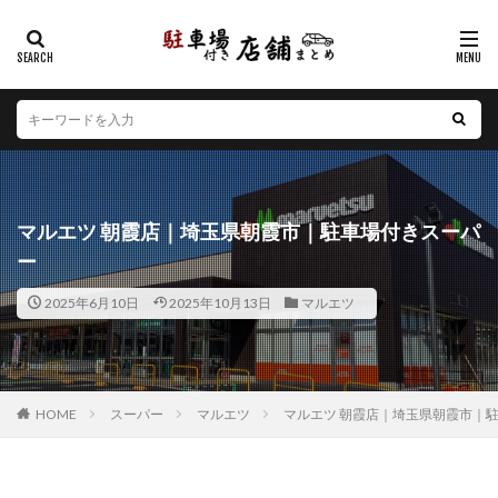
カテゴリー
エリア
北海道
青森県
岩手県
宮城県
秋田県
山形県
福島県
茨城県
栃木県
群馬県
マルエツ 朝霞店｜埼玉県朝霞市｜駐車場付きスーパ
埼玉県
千葉県
東京都
神奈川県
新潟県
ー
山梨県
長野県
富山県
石川県
福井県
2025年6月10日
2025年10月13日
マルエツ
岐阜県
静岡県
愛知県
三重県
滋賀県
京都府
大阪府
兵庫県
奈良県
和歌山県
鳥取県
島根県
岡山県
広島県
山口県
徳島県
香川県
愛媛県
高知県
福岡県
HOME
スーパー
マルエツ
マルエツ 朝霞店｜埼玉県朝霞市｜
佐賀県
長崎県
熊本県
大分県
宮崎県
鹿児島県
沖縄県