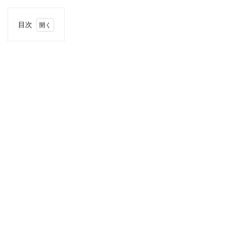
目次
1
住
所・
電話
番
号・
営業
時間
2
駐車
場情
報
3
お支
払い
方法
4
関東
エリ