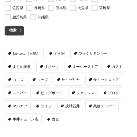
佐賀県
長崎県
熊本県
大分県
宮崎県
鹿児島県
沖縄県
検索
Santoku（三徳）
すき家
びっくりドンキー
まとめ記事
オオゼキ
オーケーストア
ガスト
ココス
コープ
サイゼリヤ
サミットストア
スーパー
ビッグボーイ
ファミレス
ブログ
マルエツ
ライフ
成城石井
業務スーパー
牛丼チェーン店
西友