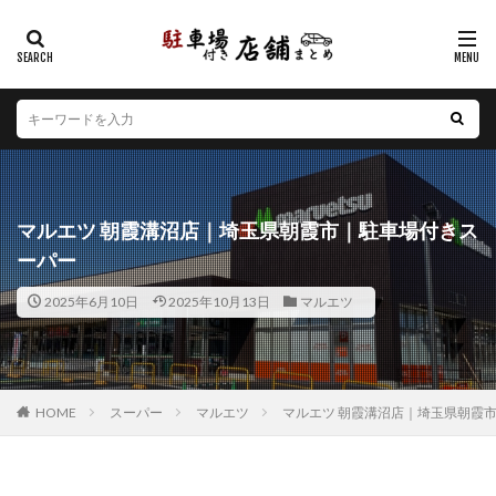
カテゴリー
エリア
北海道
青森県
岩手県
宮城県
秋田県
山形県
福島県
茨城県
栃木県
群馬県
マルエツ 朝霞溝沼店｜埼玉県朝霞市｜駐車場付きス
埼玉県
千葉県
東京都
神奈川県
新潟県
ーパー
山梨県
長野県
富山県
石川県
福井県
2025年6月10日
2025年10月13日
マルエツ
岐阜県
静岡県
愛知県
三重県
滋賀県
京都府
大阪府
兵庫県
奈良県
和歌山県
鳥取県
島根県
岡山県
広島県
山口県
徳島県
香川県
愛媛県
高知県
福岡県
HOME
スーパー
マルエツ
マルエツ 朝霞溝沼店｜埼玉県朝霞
佐賀県
長崎県
熊本県
大分県
宮崎県
鹿児島県
沖縄県