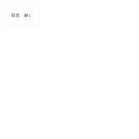
目次
1
住
所・
電話
番
号・
営業
時間
2
駐車
場情
報
3
お支
払い
方法
4
関東
エリ