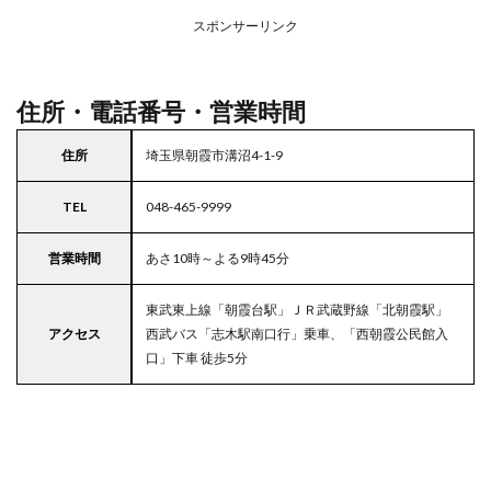
アの
スポンサーリンク
駐車
場付
きマ
ルエ
住所・電話番号・営業時間
ツ
5
住所
埼玉県朝霞市溝沼4-1-9
東京
都
TEL
048-465-9999
23
区の
駐車
営業時間
あさ10時～よる9時45分
場付
きス
東武東上線「朝霞台駅」ＪＲ武蔵野線「北朝霞駅」
ーパ
ー
アクセス
西武バス「志木駅南口行」乗車、「西朝霞公民館入
口」下車 徒歩5分