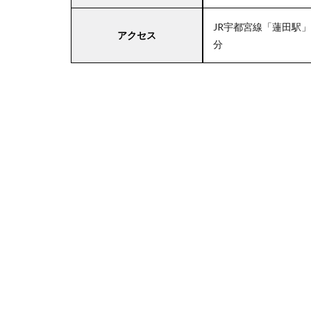
JR宇都宮線「蓮田駅
アクセス
分
4
関
東
エ
リ
ア
の
駐
車
場
付
き
マ
ル
エ
ツ