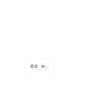
目次
1
住
所・
電話
番