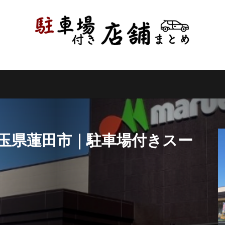
県
千葉県
東京都
神奈川県
新潟県
山梨県
長野県
県
岐阜県
静岡県
愛知県
三重県
滋賀県
京都府
県
和歌山県
鳥取県
島根県
岡山県
広島県
山口県
県
高知県
福岡県
佐賀県
長崎県
熊本県
大分県
縄県
検索
埼玉県蓮田市｜駐車場付きスー