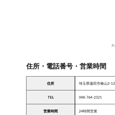
号・
営業
時間
2
駐
車
ス
場
情
報
住所・電話番号・営業時間
3
住所
埼玉県蓮田市椿山2-12-
お
支
TEL
048-764-2321
払
い
方
営業時間
24時間営業
法