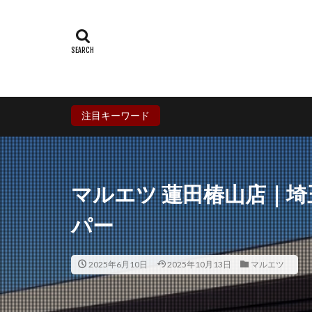
群馬県
埼玉
石川県
福井
兵庫県
奈良
香川県
愛媛
鹿児島県
沖
注目キーワード
マルエツ 蓮田椿山店｜
パー
2025年6月10日
2025年10月13日
マルエツ