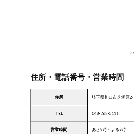
号・
営業
時間
2
駐
車
ス
場
情
報
住所・電話番号・営業時間
3
住所
埼玉県川口市芝塚原2-5
お
支
TEL
048-262-3111
払
い
方
営業時間
あさ9時～よる9時
法