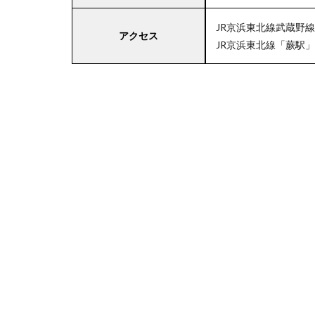
JR京浜東北線武蔵野
アクセス
JR京浜東北線「蕨駅」
4
関
東
エ
リ
ア
の
駐
車
場
付
き
マ
ル
エ
ツ