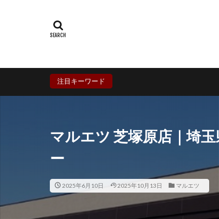
群馬県
埼玉
石川県
福井
兵庫県
奈良
香川県
愛媛
鹿児島県
沖
注目キーワード
マルエツ 芝塚原店｜埼
ー
2025年6月10日
2025年10月13日
マルエツ