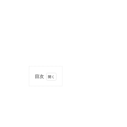
目次
1
住
所・
電話
番