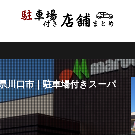
県
千葉県
東京都
神奈川県
新潟県
山梨県
長野県
県
岐阜県
静岡県
愛知県
三重県
滋賀県
京都府
県
和歌山県
鳥取県
島根県
岡山県
広島県
山口県
県
高知県
福岡県
佐賀県
長崎県
熊本県
大分県
縄県
検索
玉県川口市｜駐車場付きスーパ