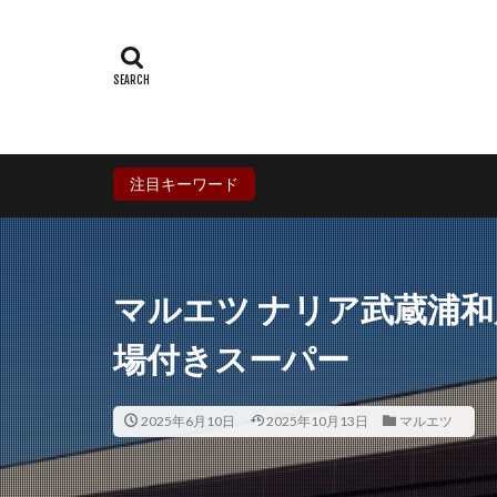
群馬県
埼玉
石川県
福井
兵庫県
奈良
香川県
愛媛
鹿児島県
沖
注目キーワード
マルエツ ナリア武蔵浦
場付きスーパー
2025年6月10日
2025年10月13日
マルエツ