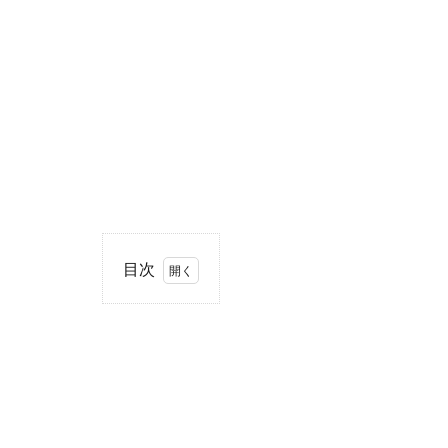
目次
1
住
所・
電話
番