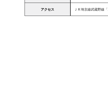
アクセス
ＪＲ埼京線武蔵野線「
4
関
東
エ
リ
ア
の
駐
車
場
付
き
マ
ル
エ
ツ