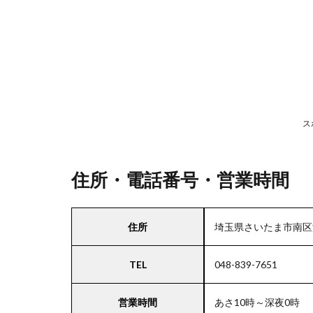
号・
営業
時間
2
駐
車
ス
場
情
報
住所・電話番号・営業時間
3
住所
埼玉県さいたま市南区沼影
お
支
TEL
048-839-7651
払
い
方
営業時間
あさ10時～深夜0時
法