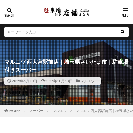
カテゴリー
エリア
北海道
青森県
岩手県
宮城県
秋田県
山形県
福島県
茨城県
栃木県
群馬県
マルエツ 西大宮駅前店｜埼玉県さいたま市｜駐車場
埼玉県
千葉県
東京都
神奈川県
新潟県
付きスーパー
山梨県
長野県
富山県
石川県
福井県
2025年6月10日
2025年10月13日
マルエツ
岐阜県
静岡県
愛知県
三重県
滋賀県
京都府
大阪府
兵庫県
奈良県
和歌山県
鳥取県
島根県
岡山県
広島県
山口県
徳島県
香川県
愛媛県
高知県
福岡県
HOME
スーパー
マルエツ
マルエツ 西大宮駅前店｜埼玉県さ
佐賀県
長崎県
熊本県
大分県
宮崎県
鹿児島県
沖縄県