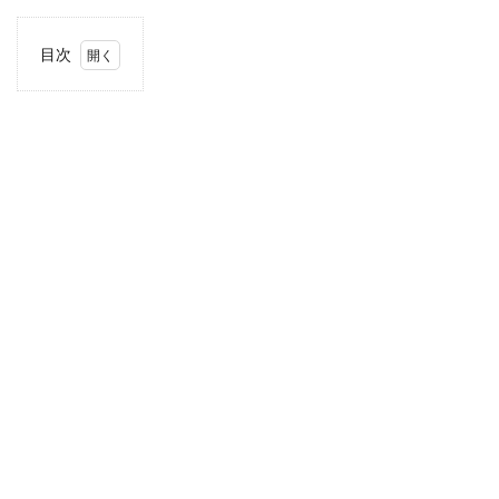
目次
1
住
所・
電話
番
号・
営業
時間
2
駐車
場情
報
3
お支
払い
方法
4
関東
エリ