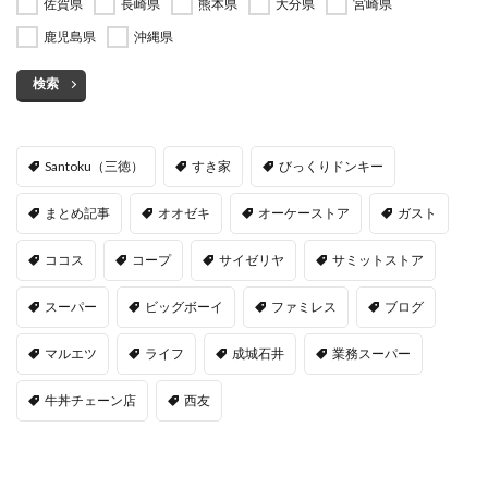
佐賀県
長崎県
熊本県
大分県
宮崎県
鹿児島県
沖縄県
検索
Santoku（三徳）
すき家
びっくりドンキー
まとめ記事
オオゼキ
オーケーストア
ガスト
ココス
コープ
サイゼリヤ
サミットストア
スーパー
ビッグボーイ
ファミレス
ブログ
マルエツ
ライフ
成城石井
業務スーパー
牛丼チェーン店
西友