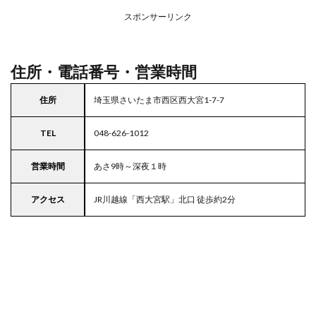
アの
スポンサーリンク
駐車
場付
きマ
ルエ
住所・電話番号・営業時間
ツ
5
住所
埼玉県さいたま市西区西大宮1-7-7
東京
都
TEL
048-626-1012
23
区の
駐車
営業時間
あさ9時～深夜１時
場付
きス
アクセス
JR川越線「西大宮駅」北口 徒歩約2分
ーパ
ー