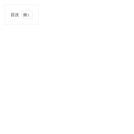
目次
1
住
所・
電話
番
号・
営業
時間
2
駐車
場情
報
3
お支
払い
方法
4
関東
エリ