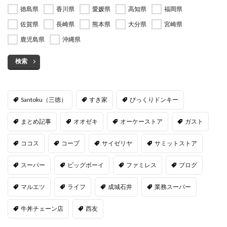
徳島県
香川県
愛媛県
高知県
福岡県
佐賀県
長崎県
熊本県
大分県
宮崎県
鹿児島県
沖縄県
検索
Santoku（三徳）
すき家
びっくりドンキー
まとめ記事
オオゼキ
オーケーストア
ガスト
ココス
コープ
サイゼリヤ
サミットストア
スーパー
ビッグボーイ
ファミレス
ブログ
マルエツ
ライフ
成城石井
業務スーパー
牛丼チェーン店
西友