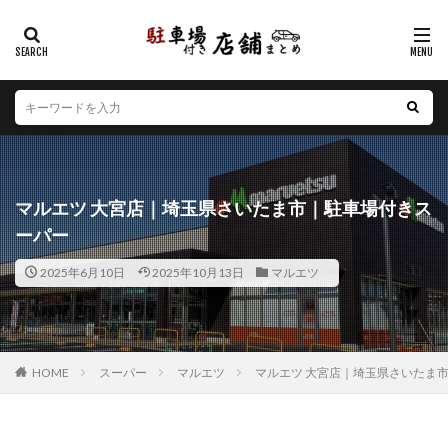
カテゴリー
エリア
北海道
青森県
岩手県
宮城県
秋田県
山形県
福島県
茨城県
栃木県
群馬県
マルエツ 大宮店｜埼玉県さいたま市｜駐車場付きス
埼玉県
千葉県
東京都
神奈川県
新潟県
ーパー
山梨県
長野県
富山県
石川県
福井県
2025年6月10日
2025年10月13日
マルエツ
岐阜県
静岡県
愛知県
三重県
滋賀県
京都府
大阪府
兵庫県
奈良県
和歌山県
鳥取県
島根県
岡山県
広島県
山口県
徳島県
香川県
愛媛県
高知県
福岡県
HOME
スーパー
マルエツ
マルエツ 大宮店｜埼玉県さいたま
佐賀県
長崎県
熊本県
大分県
宮崎県
鹿児島県
沖縄県