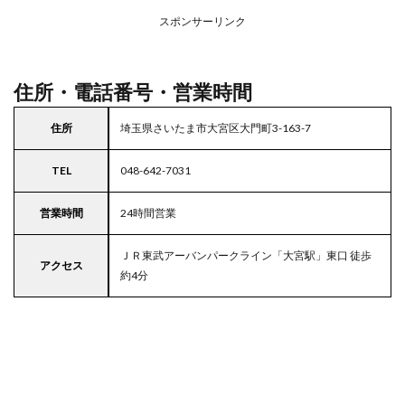
アの
スポンサーリンク
駐車
場付
きマ
ルエ
住所・電話番号・営業時間
ツ
5
住所
埼玉県さいたま市大宮区大門町3-163-7
東京
都
TEL
048-642-7031
23
区の
駐車
営業時間
24時間営業
場付
きス
ＪＲ東武アーバンパークライン「大宮駅」東口 徒歩
ーパ
アクセス
ー
約4分