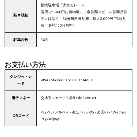
提携駐車場「大宮ガレージ」
当店で1,000円お買物毎に（金券類＜ビ－ル券商品券
駐車明細
等＞は除く）30分無料券配布、最大3,000円で3枚配
布（1時間30分無料）
駐車台数
30台
お支払い方法
クレジットカ
VISA / Master Card / JCB / AMEX
ード
電子マネー
交通系ICカード / 楽天Edy / WAON
PayPay / メルペイ / d払い / au PAY / 楽天Pay / WeChat
QRコード
Pay / Alipay+