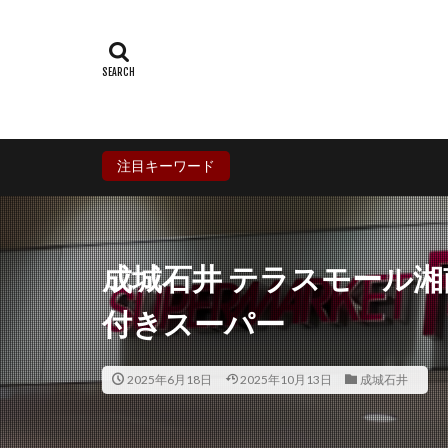
群馬県
埼玉
石川県
福井
兵庫県
奈良
香川県
愛媛
鹿児島県
沖
注目キーワード
成城石井 テラスモール
付きスーパー
2025年6月18日
2025年10月13日
成城石井