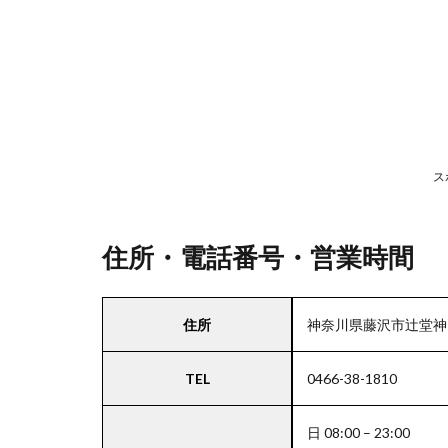
号・
営業
時間
2
駐
車
ス
場
情
報
住所・電話番号・営業時間
3
住所
神奈川県藤沢市辻堂神台1-3
お
支
TEL
0466-38-1810
払
い
方
日 08:00 – 23:00
法