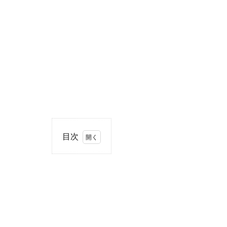
目次
1
住
所・
電話
番