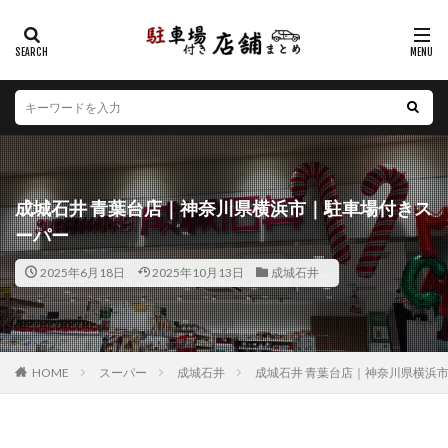
カテゴリー
エリア
北海道
青森県
岩手県
宮城県
秋田県
山形県
福島県
茨城県
栃木県
群馬県
成城石井 青葉台店｜神奈川県横浜市｜駐車場付きス
埼玉県
千葉県
東京都
神奈川県
新潟県
ーパー
山梨県
長野県
富山県
石川県
福井県
2025年6月18日
2025年10月13日
成城石井
岐阜県
静岡県
愛知県
三重県
滋賀県
京都府
大阪府
兵庫県
奈良県
和歌山県
鳥取県
島根県
岡山県
広島県
山口県
徳島県
香川県
愛媛県
高知県
福岡県
HOME
スーパー
成城石井
成城石井 青葉台店｜神奈川県横浜
佐賀県
長崎県
熊本県
大分県
宮崎県
鹿児島県
沖縄県