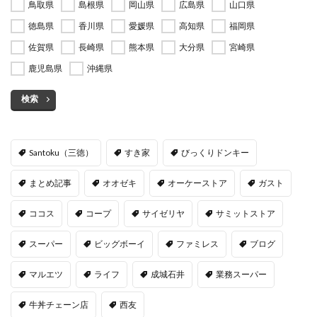
鳥取県
島根県
岡山県
広島県
山口県
徳島県
香川県
愛媛県
高知県
福岡県
佐賀県
長崎県
熊本県
大分県
宮崎県
鹿児島県
沖縄県
検索
Santoku（三徳）
すき家
びっくりドンキー
まとめ記事
オオゼキ
オーケーストア
ガスト
ココス
コープ
サイゼリヤ
サミットストア
スーパー
ビッグボーイ
ファミレス
ブログ
マルエツ
ライフ
成城石井
業務スーパー
牛丼チェーン店
西友