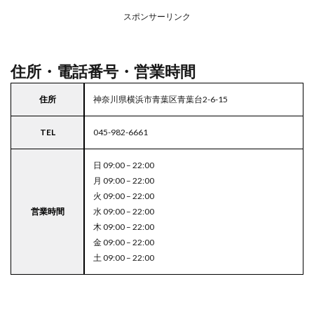
アの
スポンサーリンク
駐車
場付
き成
城石
住所・電話番号・営業時間
井
5
住所
神奈川県横浜市青葉区青葉台2-6-15
東京
都
TEL
045-982-6661
23
区の
駐車
日 09:00 – 22:00
場付
月 09:00 – 22:00
きス
火 09:00 – 22:00
ーパ
営業時間
水 09:00 – 22:00
ー
木 09:00 – 22:00
金 09:00 – 22:00
土 09:00 – 22:00