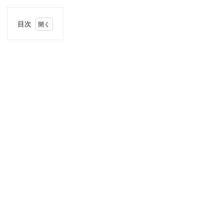
目次
1
住
所・
電話
番
号・
営業
時間
2
駐車
場情
報
3
お支
払い
方法
4
関東
エリ