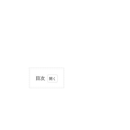
目次
1
住
所・
電話
番