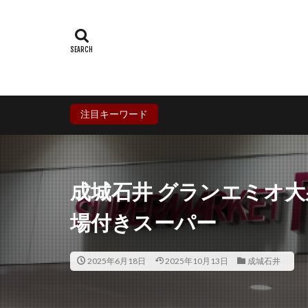
群馬県
埼玉
石川県
福井
兵庫県
奈良
香川県
愛媛
鹿児島県
沖
注目キーワード
成城石井 グランエミオ
場付きスーパー
2025年6月18日
2025年10月13日
成城石井