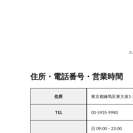
号・
営業
時間
2
駐
車
ス
場
情
報
住所・電話番号・営業時間
3
住所
東京都練馬区東大泉1-2
お
支
TEL
03-5935-9980
払
い
方
日 09:00 – 23:00
法