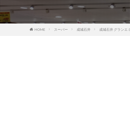
HOME
スーパー
成城石井
成城石井 グランエ