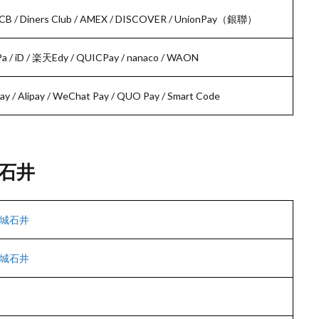
/ JCB / Diners Club / AMEX / DISCOVER / UnionPay（銀聯）
/ iD / 楽天Edy / QUICPay / nanaco / WAON
 / Alipay / WeChat Pay / QUO Pay / Smart Code
石井
城石井
城石井