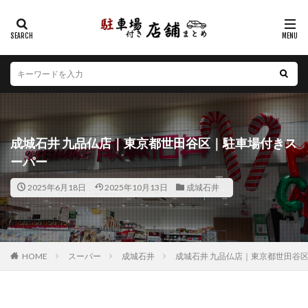
カテゴリー
エリア
北海道
青森県
岩手県
宮城県
秋田県
山形県
福島県
茨城県
栃木県
群馬県
成城石井 九品仏店｜東京都世田谷区｜駐車場付きス
埼玉県
千葉県
東京都
神奈川県
新潟県
ーパー
山梨県
長野県
富山県
石川県
福井県
2025年6月18日
2025年10月13日
成城石井
岐阜県
静岡県
愛知県
三重県
滋賀県
京都府
大阪府
兵庫県
奈良県
和歌山県
鳥取県
島根県
岡山県
広島県
山口県
徳島県
香川県
愛媛県
高知県
福岡県
HOME
スーパー
成城石井
成城石井 九品仏店｜東京都世田谷
佐賀県
長崎県
熊本県
大分県
宮崎県
鹿児島県
沖縄県