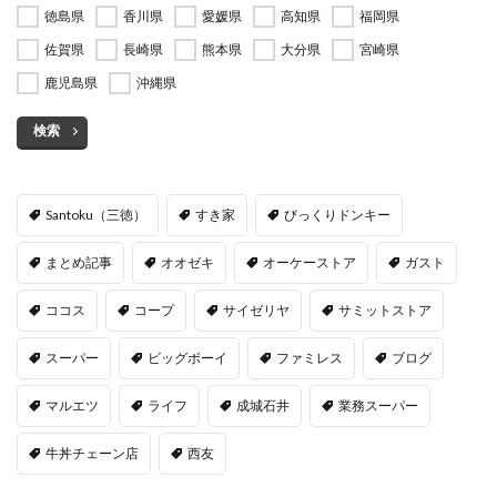
徳島県
香川県
愛媛県
高知県
福岡県
佐賀県
長崎県
熊本県
大分県
宮崎県
鹿児島県
沖縄県
検索
Santoku（三徳）
すき家
びっくりドンキー
まとめ記事
オオゼキ
オーケーストア
ガスト
ココス
コープ
サイゼリヤ
サミットストア
スーパー
ビッグボーイ
ファミレス
ブログ
マルエツ
ライフ
成城石井
業務スーパー
牛丼チェーン店
西友