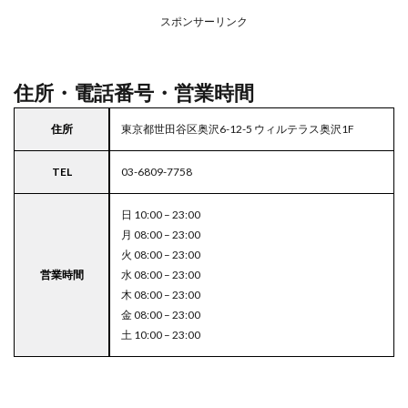
アの
スポンサーリンク
駐車
場付
き成
城石
住所・電話番号・営業時間
井
5
住所
東京都世田谷区奥沢6-12-5 ウィルテラス奥沢1F
東京
都
TEL
03-6809-7758
23
区の
駐車
日 10:00 – 23:00
場付
月 08:00 – 23:00
きス
火 08:00 – 23:00
ーパ
営業時間
水 08:00 – 23:00
ー
木 08:00 – 23:00
金 08:00 – 23:00
土 10:00 – 23:00