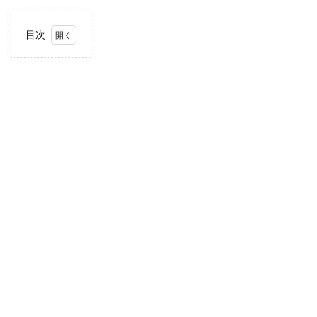
目次
1
住
所・
電話
番
号・
営業
時間
2
駐車
場情
報
3
お支
払い
方法
4
関東
エリ