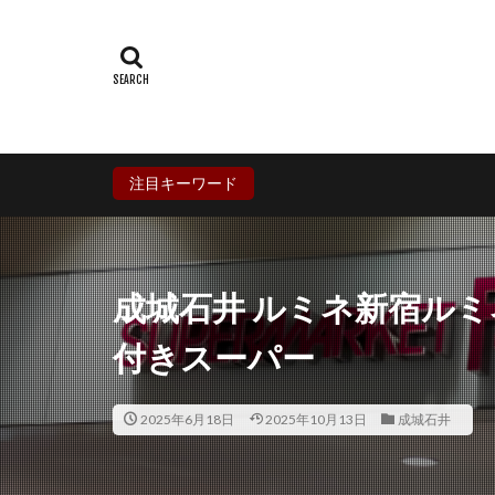
群馬県
埼玉
石川県
福井
兵庫県
奈良
香川県
愛媛
鹿児島県
沖
注目キーワード
成城石井 ルミネ新宿ルミ
付きスーパー
2025年6月18日
2025年10月13日
成城石井