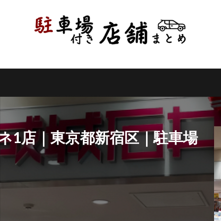
県
千葉県
東京都
神奈川県
新潟県
山梨県
長野県
県
岐阜県
静岡県
愛知県
三重県
滋賀県
京都府
県
和歌山県
鳥取県
島根県
岡山県
広島県
山口県
県
高知県
福岡県
佐賀県
長崎県
熊本県
大分県
縄県
検索
ネ1店｜東京都新宿区｜駐車場