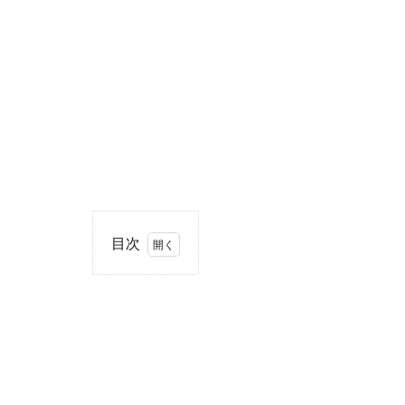
目次
1
住
所・
電話
番