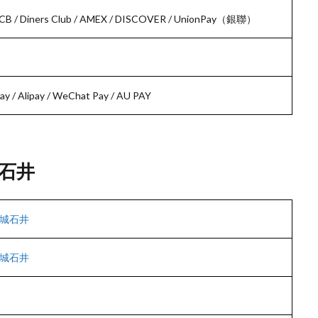
/ JCB / Diners Club / AMEX / DISCOVER / UnionPay（銀聯）
 / Alipay / WeChat Pay / AU PAY
石井
城石井
城石井