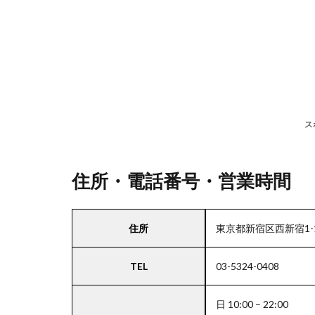
号・
営業
時間
2
駐
車
ス
場
情
報
住所・電話番号・営業時間
3
住所
東京都新宿区西新宿1-1
お
支
TEL
03-5324-0408
払
い
方
日 10:00 – 22:00
法