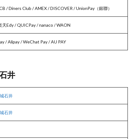
/ JCB / Diners Club / AMEX / DISCOVER / UnionPay（銀聯）
Edy / QUICPay / nanaco / WAON
 / Alipay / WeChat Pay / AU PAY
石井
城石井
城石井