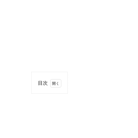
目次
1
住
所・
電話
番