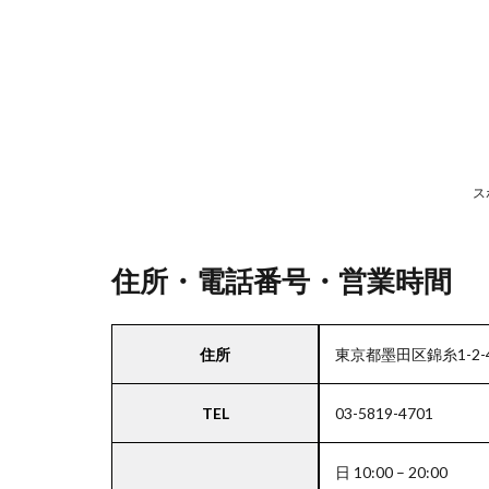
号・
営業
時間
2
駐
車
ス
場
情
報
住所・電話番号・営業時間
3
住所
東京都墨田区錦糸1-2-4
お
支
TEL
03-5819-4701
払
い
方
日 10:00 – 20:00
法