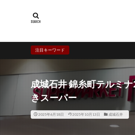
群馬県
埼玉
石川県
福井
兵庫県
奈良
香川県
愛媛
鹿児島県
沖
注目キーワード
成城石井 錦糸町テルミナ
きスーパー
2025年6月18日
2025年10月13日
成城石井