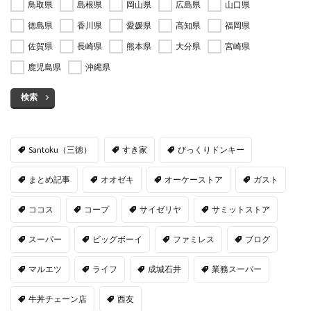
鳥取県
島根県
岡山県
広島県
山口県
徳島県
香川県
愛媛県
高知県
福岡県
佐賀県
長崎県
熊本県
大分県
宮崎県
鹿児島県
沖縄県
検索
Santoku（三徳）
すき家
びっくりドンキー
まとめ記事
オオゼキ
オーケーストア
ガスト
ココス
コープ
サイゼリヤ
サミットストア
スーパー
ビッグボーイ
ファミレス
ブログ
マルエツ
ライフ
成城石井
業務スーパー
牛丼チェーン店
西友