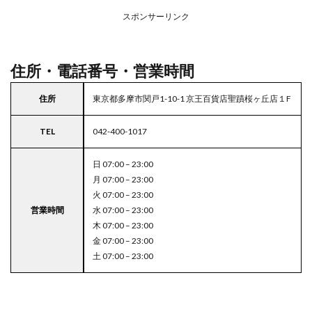
アの
スポンサーリンク
駐車
場付
き成
城石
住所・電話番号・営業時間
井
5
住所
東京都多摩市関戸1-10-1 京王百貨店聖蹟桜ヶ丘店１F
東京
都
TEL
042-400-1017
23
区の
駐車
日 07:00 – 23:00
場付
月 07:00 – 23:00
きス
火 07:00 – 23:00
ーパ
営業時間
水 07:00 – 23:00
ー
木 07:00 – 23:00
金 07:00 – 23:00
土 07:00 – 23:00