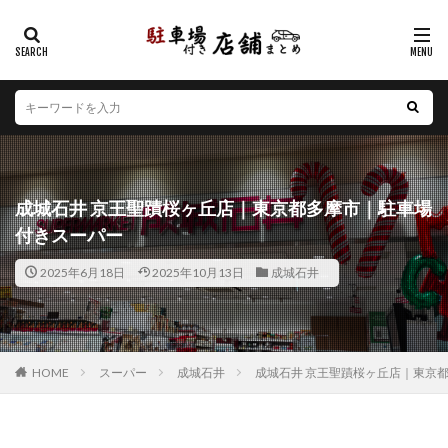
カテゴリー
エリア
北海道
青森県
岩手県
宮城県
秋田県
山形県
福島県
茨城県
栃木県
群馬県
成城石井 京王聖蹟桜ヶ丘店｜東京都多摩市｜駐車場
埼玉県
千葉県
東京都
神奈川県
新潟県
付きスーパー
山梨県
長野県
富山県
石川県
福井県
2025年6月18日
2025年10月13日
成城石井
岐阜県
静岡県
愛知県
三重県
滋賀県
京都府
大阪府
兵庫県
奈良県
和歌山県
鳥取県
島根県
岡山県
広島県
山口県
徳島県
香川県
愛媛県
高知県
福岡県
HOME
スーパー
成城石井
成城石井 京王聖蹟桜ヶ丘店｜東京
佐賀県
長崎県
熊本県
大分県
宮崎県
鹿児島県
沖縄県