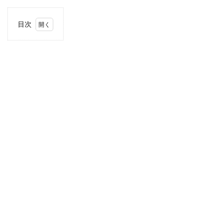
目次
1
住
所・
電話
番
号・
営業
時間
2
駐車
場情
報
3
お支
払い
方法
4
関東
エリ