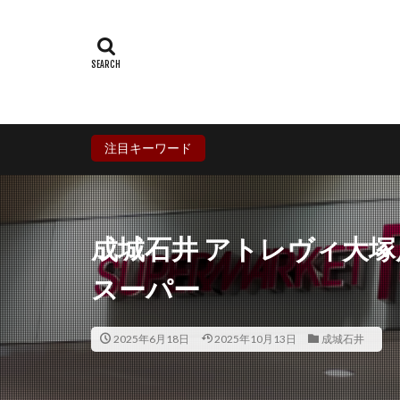
群馬県
埼玉
石川県
福井
兵庫県
奈良
香川県
愛媛
鹿児島県
沖
注目キーワード
成城石井 アトレヴィ大
スーパー
2025年6月18日
2025年10月13日
成城石井