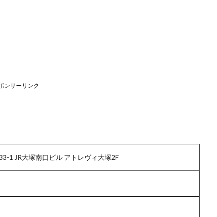
ポンサーリンク
3-1 JR大塚南口ビル アトレヴィ大塚2F