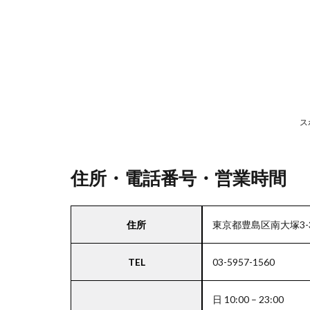
号・
営業
時間
2
駐
車
ス
場
情
報
住所・電話番号・営業時間
3
住所
東京都豊島区南大塚3-3
お
支
TEL
03-5957-1560
払
い
方
日 10:00 – 23:00
法