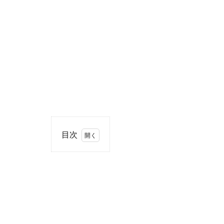
目次
1
住
所・
電話
番