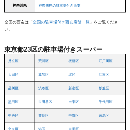
神奈川県
神奈川県の駐車場付き西友
全国の西友は「
全国の駐車場付き西友店舗一覧
」をご覧くださ
い。
東京都23区の駐車場付きスーパー
足立区
荒川区
板橋区
江戸川区
大田区
葛飾区
北区
江東区
品川区
渋谷区
新宿区
杉並区
墨田区
世田谷区
台東区
千代田区
中央区
豊島区
中野区
練馬区
文京区
港区
目黒区