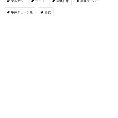
マルエツ
ライフ
成城石井
業務スーパー
牛丼チェーン店
西友