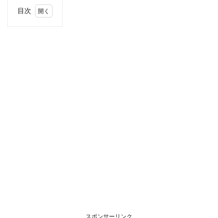
目次
1
住
所・
電話
番
号・
営業
時間
2
駐車
場情
報
3
お支
払い
方法
4
関東
エリ
アの
スポンサーリンク