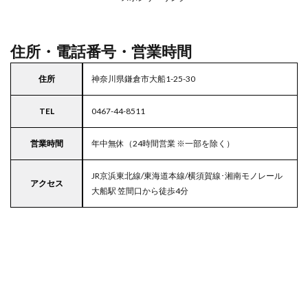
駐車
場付
き西
友
住所・電話番号・営業時間
5
東京
住所
神奈川県鎌倉市大船1-25-30
都
23
TEL
0467-44-8511
区の
駐車
場付
営業時間
年中無休（24時間営業 ※一部を除く）
きス
ーパ
JR京浜東北線/東海道本線/横須賀線･湘南モノレール
ー
アクセス
大船駅 笠間口から徒歩4分