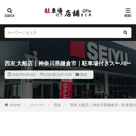
カテゴリー
エリア
北海道
青森県
岩手県
宮城県
秋田県
山形県
福島県
茨城県
栃木県
群馬県
西友 大船店｜神奈川県鎌倉市｜駐車場付きスーパー
埼玉県
千葉県
東京都
神奈川県
新潟県
2025年6月4日
2025年10月13日
西友
山梨県
長野県
富山県
石川県
福井県
岐阜県
静岡県
愛知県
三重県
滋賀県
京都府
大阪府
兵庫県
奈良県
和歌山県
鳥取県
島根県
岡山県
広島県
山口県
HOME
スーパー
西友
西友 大船店｜神奈川県鎌倉市｜駐車場
徳島県
香川県
愛媛県
高知県
福岡県
佐賀県
長崎県
熊本県
大分県
宮崎県
鹿児島県
沖縄県