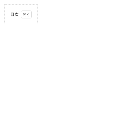
目次
1
住
所・
電話
番
号・
営業
時間
2
駐車
場情
報
3
お支
払い
方法
4
関東
エリ