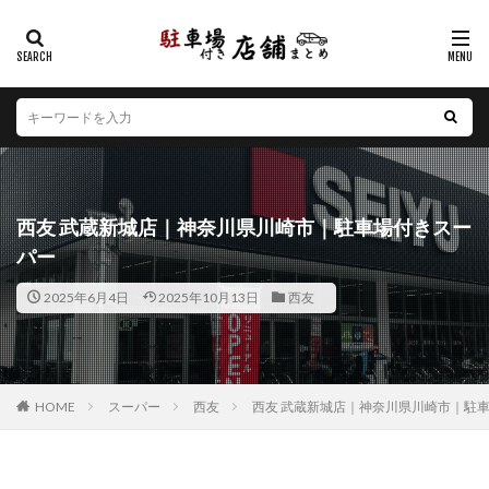
カテゴリー
エリア
北海道
青森県
岩手県
宮城県
秋田県
山形県
福島県
茨城県
栃木県
群馬県
西友 武蔵新城店｜神奈川県川崎市｜駐車場付きスー
埼玉県
千葉県
東京都
神奈川県
新潟県
パー
山梨県
長野県
富山県
石川県
福井県
2025年6月4日
2025年10月13日
西友
岐阜県
静岡県
愛知県
三重県
滋賀県
京都府
大阪府
兵庫県
奈良県
和歌山県
鳥取県
島根県
岡山県
広島県
山口県
徳島県
香川県
愛媛県
高知県
福岡県
HOME
スーパー
西友
西友 武蔵新城店｜神奈川県川崎市｜駐
佐賀県
長崎県
熊本県
大分県
宮崎県
鹿児島県
沖縄県