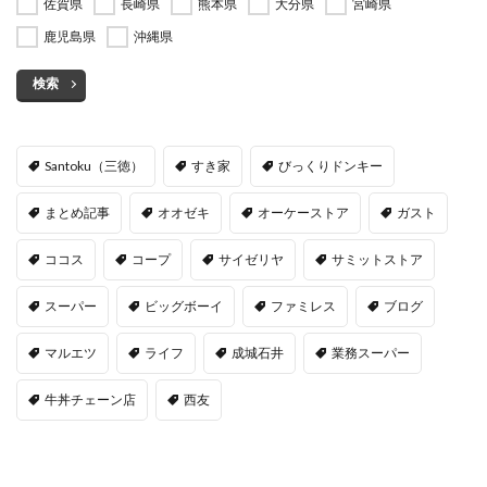
佐賀県
長崎県
熊本県
大分県
宮崎県
鹿児島県
沖縄県
検索
Santoku（三徳）
すき家
びっくりドンキー
まとめ記事
オオゼキ
オーケーストア
ガスト
ココス
コープ
サイゼリヤ
サミットストア
スーパー
ビッグボーイ
ファミレス
ブログ
マルエツ
ライフ
成城石井
業務スーパー
牛丼チェーン店
西友