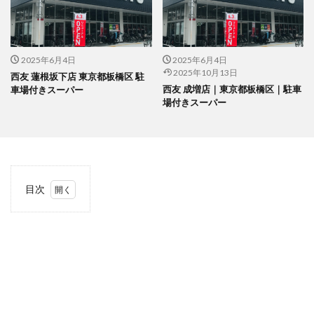
2025年6月4日
2025年6月4日
2025年10月13日
西友 蓮根坂下店 東京都板橋区 駐
西友 成増店｜東京都板橋区｜駐車
車場付きスーパー
場付きスーパー
目次
1
当サ
イト
につ
いて