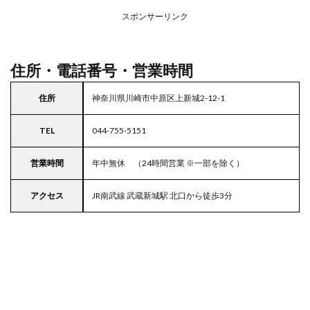
アの
スポンサーリンク
駐車
場付
き西
友
住所・電話番号・営業時間
5
東京
住所
神奈川県川崎市中原区上新城2-12-1
都
23
TEL
044-755-5151
区の
駐車
場付
営業時間
年中無休 （24時間営業 ※一部を除く）
きス
ーパ
アクセス
JR南武線 武蔵新城駅 北口から徒歩3分
ー