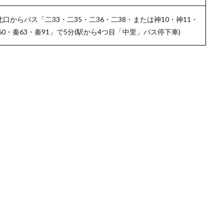
北口からバス「二33・二35・二36・二38・または神10・神11・
秦60・秦63・秦91」で5分(駅から4つ目「中里」バス停下車)