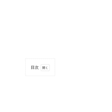
目次
1
住
所・
電話
番