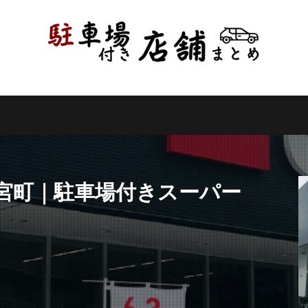
県
千葉県
東京都
神奈川県
新潟県
山梨県
長野県
県
岐阜県
静岡県
愛知県
三重県
滋賀県
京都府
県
和歌山県
鳥取県
島根県
岡山県
広島県
山口県
県
高知県
福岡県
佐賀県
長崎県
熊本県
大分県
縄県
検索
二宮町｜駐車場付きスーパー