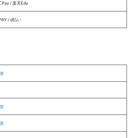
Pay / 楽天Edy
 PAY / d払い
友
友
友