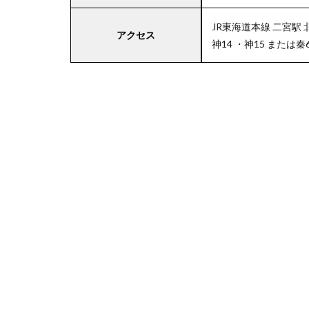
JR東海道本線 二宮駅 
アクセス
神14 ・神15 または
4
関
東
エ
リ
ア
の
駐
車
場
付
き
西
友
5
東