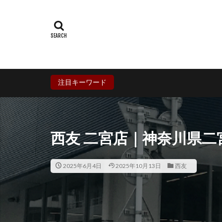
群馬県
埼玉
石川県
福井
兵庫県
奈良
香川県
愛媛
鹿児島県
沖
注目キーワード
西友 二宮店｜神奈川県
2025年6月4日
2025年10月13日
西友