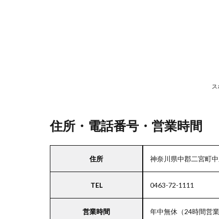
号・
営業
時間
2
駐
車
ス
場
情
報
住所・電話番号・営業時間
3
住所
神奈川県中郡二宮町中里2
お
支
TEL
0463-72-1111
払
い
方
営業時間
年中無休（24時間営業
法