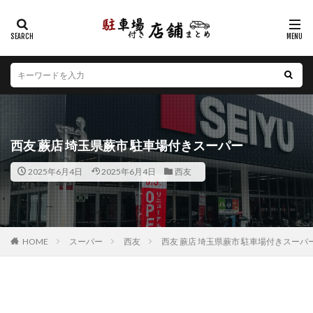
カテゴリー
エリア
北海道
青森県
岩手県
宮城県
秋田県
山形県
福島県
茨城県
栃木県
群馬県
西友 蕨店 埼玉県蕨市 駐車場付きスーパー
埼玉県
千葉県
東京都
神奈川県
新潟県
2025年6月4日
2025年6月4日
西友
山梨県
長野県
富山県
石川県
福井県
岐阜県
静岡県
愛知県
三重県
滋賀県
京都府
大阪府
兵庫県
奈良県
和歌山県
鳥取県
島根県
岡山県
広島県
山口県
HOME
スーパー
西友
西友 蕨店 埼玉県蕨市 駐車場付きスーパ
徳島県
香川県
愛媛県
高知県
福岡県
佐賀県
長崎県
熊本県
大分県
宮崎県
鹿児島県
沖縄県