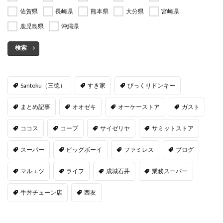
佐賀県
長崎県
熊本県
大分県
宮崎県
鹿児島県
沖縄県
検索
Santoku（三徳）
すき家
びっくりドンキー
まとめ記事
オオゼキ
オーケーストア
ガスト
ココス
コープ
サイゼリヤ
サミットストア
スーパー
ビッグボーイ
ファミレス
ブログ
マルエツ
ライフ
成城石井
業務スーパー
牛丼チェーン店
西友