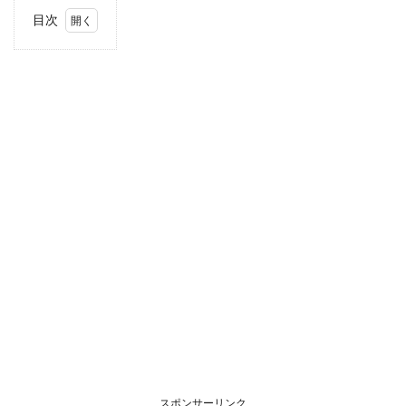
目次
1
住
所・
電話
番
号・
営業
時間
2
駐車
場情
報
3
お支
払い
方法
4
関東
エリ
アの
スポンサーリンク