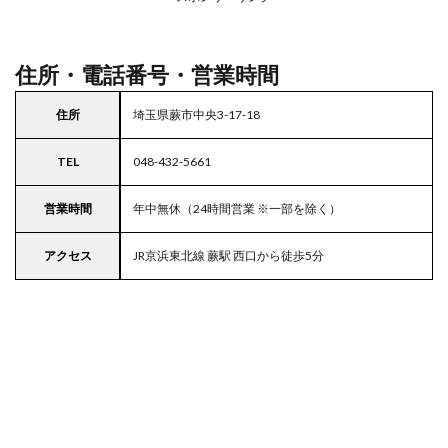
駐車
場付
き西
友
住所・電話番号・営業時間
住所
埼玉県蕨市中央3-17-18
TEL
048-432-5661
営業時間
年中無休（24時間営業 ※一部を除く）
アクセス
JR京浜東北線 蕨駅 西口から徒歩5分