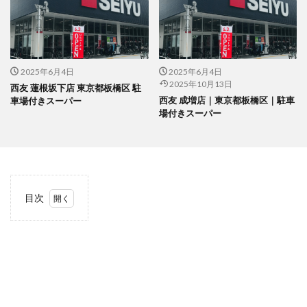
2025年6月4日
2025年6月4日
2025年10月13日
西友 蓮根坂下店 東京都板橋区 駐
西友 成増店｜東京都板橋区｜駐車
車場付きスーパー
場付きスーパー
目次
1
当サ
イト
につ
いて